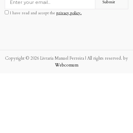
Submit
I have read and accept the
privacy policy.
Copyright © 2026 Livraria Manuel Ferreira | All rights reserved. by
Webcomum
P.f. envie-nos a sua mensagem.
Enviaremos a nossa resposta o mais breve possível.
×