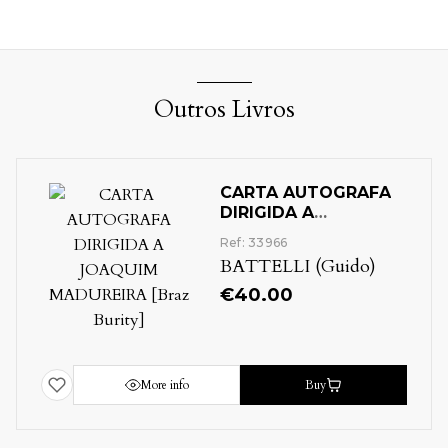
Outros Livros
CARTA AUTOGRAFA
DIRIGIDA A
JOAQUIM
Ref: 33966
MADUREIRA [BRAZ
BATTELLI (Guido)
BURITY]
€
40.00
More info
Buy