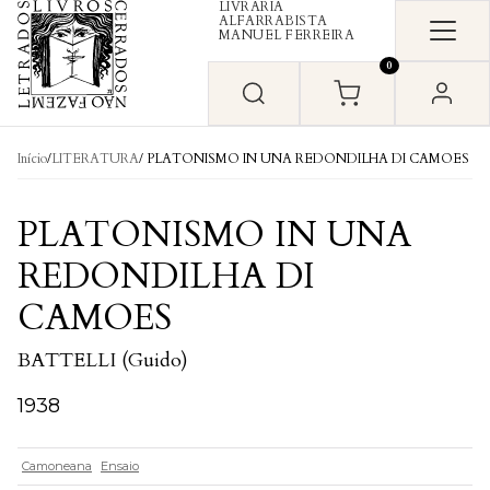
LIVRARIA
Skip to content
ALFARRABISTA
MANUEL FERREIRA
0
Início
/
LITERATURA
/ PLATONISMO IN UNA REDONDILHA DI CAMOES
PLATONISMO IN UNA
REDONDILHA DI
CAMOES
BATTELLI (Guido)
1938
Camoneana
Ensaio