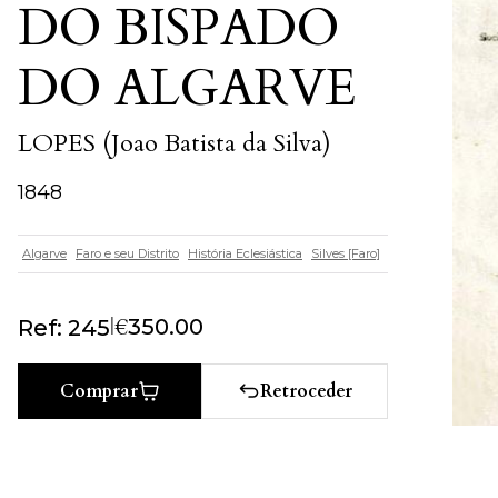
DO BISPADO
DO ALGARVE
LOPES (Joao Batista da Silva)
1848
Algarve
Faro e seu Distrito
História Eclesiástica
Silves [Faro]
|
€
350.00
Ref: 245
Retroceder
Comprar