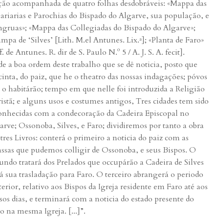
ção acompanhada de quatro folhas desdobráveis: «Mappa das
ariarias e Parochias do Bispado do Algarve, sua população, e
gruas»; «Mappa das Collegiadas do Bispado do Algarve»;
ampa de ‘Silves’ [Lith. M.el Antunes. Lix.ª]; «Planta de Faro»
. de Antunes. R. dir de S. Paulo N.º 5 / A. J. S. A. fecit].
de a boa ordem deste trabalho que se dê noticia, posto que
cinta, do paiz, que he o theatro das nossas indagações; póvos
 o habitárão; tempo em que nelle foi introduzida a Religião
istã; e alguns usos e costumes antigos, Tres cidades tem sido
onhecidas com a condecoração da Cadeira Episcopal no
arve; Ossonoba, Silves, e Faro; dividiremos por tanto a obra
tres Livros: conterá o primeiro a noticia do paiz com as
assas que pudemos colligir de Ossonoba, e seus Bispos. O
undo tratará dos Prelados que occupárão a Cadeira de Silves
 á sua trasladação para Faro. O terceiro abrangerá o periodo
terior, relativo aos Bispos da Igreja residente em Faro até aos
sos dias, e terminará com a noticia do estado presente do
ro na mesma Igreja. [...]”.