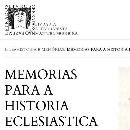
Skip to content
LIVRARIA
ALFARRABISTA
MANUEL FERREIRA
Início
/
HISTÓRIA E MEMÓRIAS
/ MEMORIAS PARA A HISTORIA
MEMORIAS
PARA A
HISTORIA
ECLESIASTICA