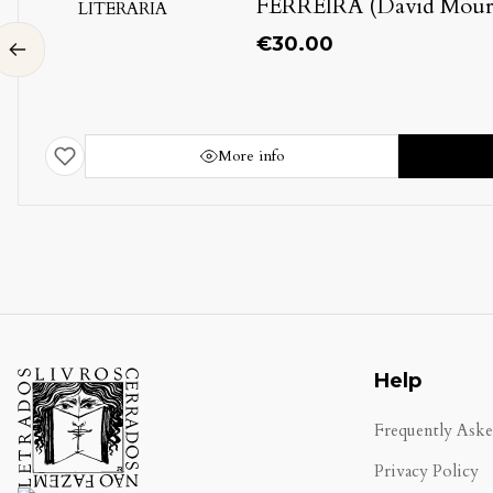
AZEVEDO (Rica
de)
€
10.00
More info
Help
Frequently Ask
Privacy Policy