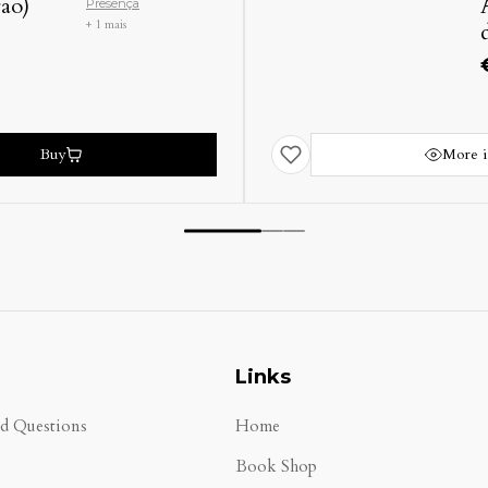
rdo Charters
Buy
Links
ed Questions
Home
Book Shop