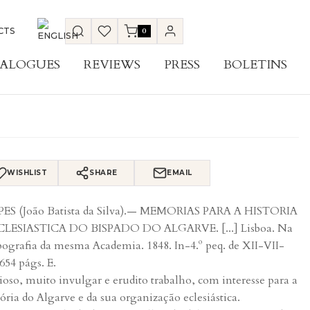
CTS
0
ALOGUES
REVIEWS
PRESS
BOLETINS
WISHLIST
SHARE
EMAIL
ES (João Batista da Silva).— MEMORIAS PARA A HISTORIA
LESIASTICA DO BISPADO DO ALGARVE. [...] Lisboa. Na
ografia da mesma Academia. 1848. In-4.º peq. de XII-VII-
-654 págs. E.
ioso, muito invulgar e erudito trabalho, com interesse para a
tória do Algarve e da sua organização eclesiástica.