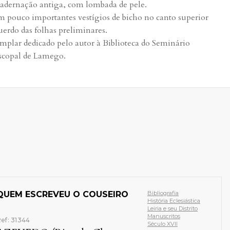
adernação antiga, com lombada de pele.
 pouco importantes vestígios de bicho no canto superior
uerdo das folhas preliminares.
mplar dedicado pelo autor à Biblioteca do Seminário
scopal de Lamego.
ALGARVE
Algarve
Monografia Loca
Ref: 29144