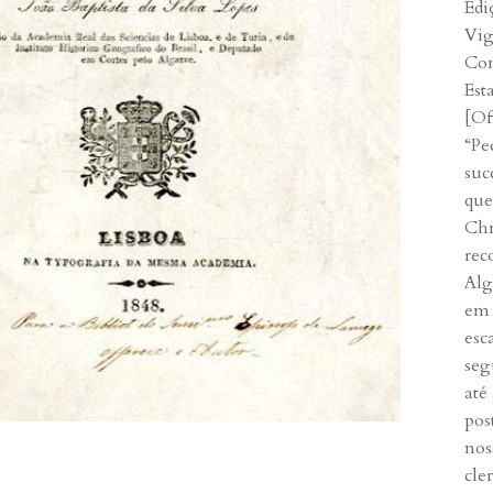
Edi
Vig
Con
Est
[Off
“Pe
suc
que
Chr
rec
Alg
em 
esc
seg
até
pos
nos
cle