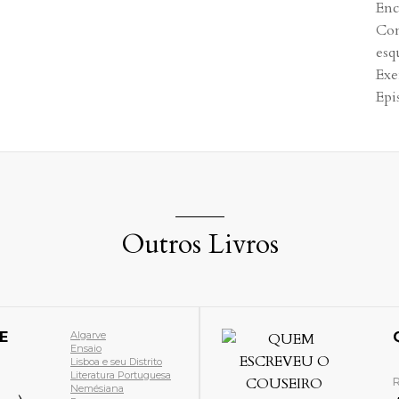
Enc
Com
esq
Exe
Epi
Outros Livros
 O COUSEIRO
Bibliografia
História Eclesiástica
Leiria e seu Distrito
Manuscritos
Século XVII