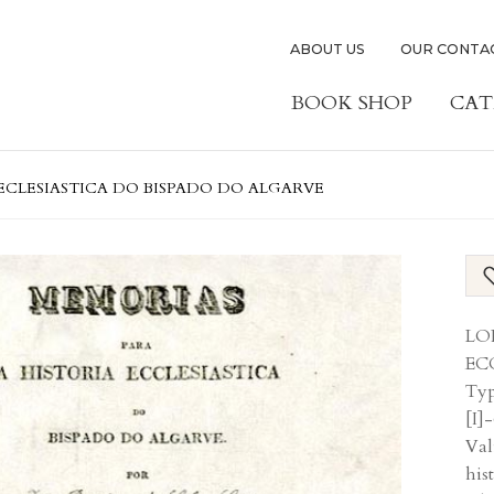
ABOUT US
OUR CONTA
BOOK SHOP
CAT
 ECLESIASTICA DO BISPADO DO ALGARVE
LOP
ECC
Typ
[I]
Val
his