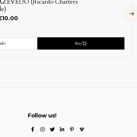
PINTO (Julio Lourenço)
More info
Out of stock
Follow us!