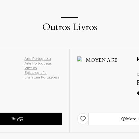
Outros Livros
Arte Francesa
Arte: Pintura
História da Arte
Romantismo
Século XIX
Buy
More 