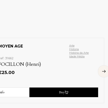
RELAÇAO DE OBRAS DE ARTE
Antiguidades
Arte Portuguesa
OFERECIDAS EM 1953-1954
Arte Portuguesa:
Cerâmica
Ref: 19490
Arte Portuguesa:
MUSEU DO CARAMULO
Mobiliário
Artes decorativas
Museus / Museologia
€
20.00
+ 2 mais
info
Buy