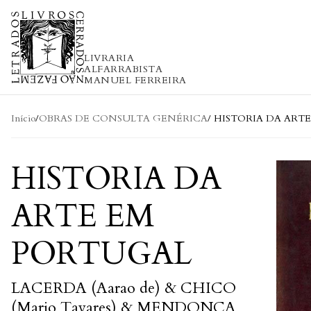
Skip to content
LIVRARIA
ALFARRABISTA
MANUEL FERREIRA
Início
/
OBRAS DE CONSULTA GENÉRICA
/ HISTORIA DA ART
HISTORIA DA
ARTE EM
PORTUGAL
LACERDA (Aarao de) & CHICO
(Mario Tavares) & MENDONÇA