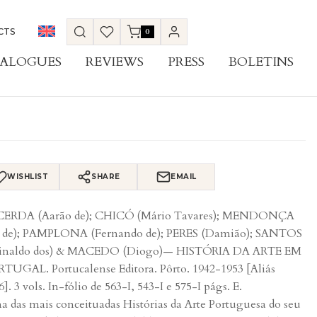
CTS
0
ALOGUES
REVIEWS
PRESS
BOLETINS
WISHLIST
SHARE
EMAIL
CERDA (Aarão de); CHICÓ (Mário Tavares); MENDONÇA
 de); PAMPLONA (Fernando de); PERES (Damião); SANTOS
einaldo dos) & MACEDO (Diogo)— HISTÓRIA DA ARTE EM
TUGAL. Portucalense Editora. Pôrto. 1942-1953 [Aliás
6]. 3 vols. In-fólio de 563-I, 543-I e 575-I págs. E.
 das mais conceituadas Histórias da Arte Portuguesa do seu