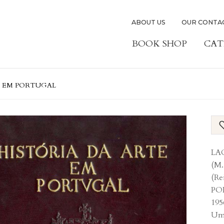
ABOUT US
OUR CONTA
BOOK SHOP
CAT
E EM PORTUGAL
LA
(M.
(R
POR
195
Uma