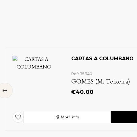
INGRES
Ref: 31312
PICON (Gaetan)
€
25.00
More info