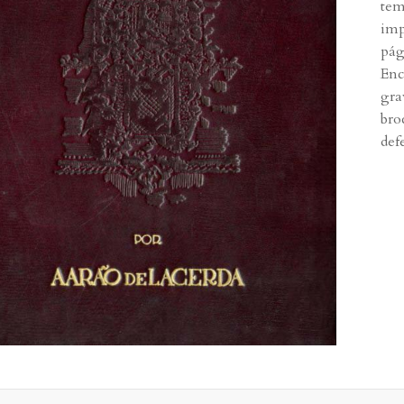
tem
imp
pág
Enc
gra
bro
def