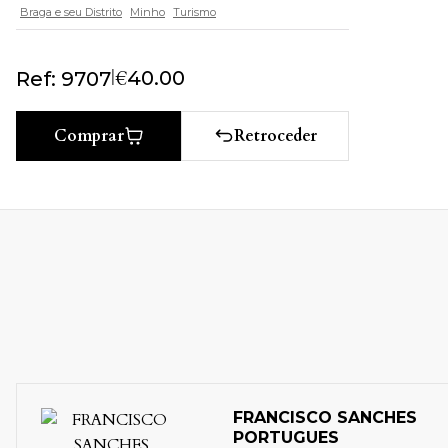
Braga e seu Distrito
Minho
Turismo
|
€
40.00
Ref: 9707
Retroceder
Comprar
FRANCISCO SANCHES
PORTUGUES