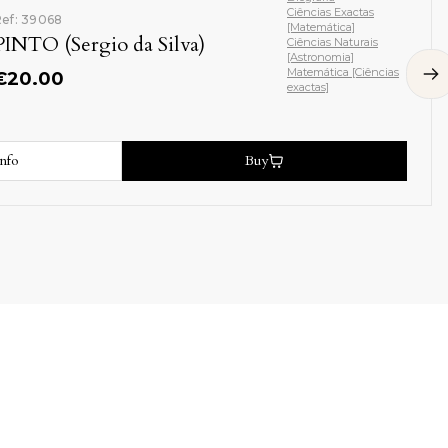
Ciências Exactas
ef: 39068
[Matemática]
PINTO (Sergio da Silva)
Ciências Naturais
[Astronomia]
Matemática [Ciências
€
20.00
exactas]
nfo
Buy