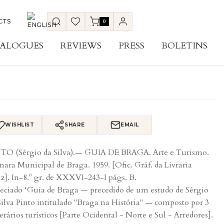
CTS
0
ALOGUES
REVIEWS
PRESS
BOLETINS
WISHLIST
SHARE
EMAIL
TO (Sérgio da Silva).— GUIA DE BRAGA. Arte e Turismo.
ara Municipal de Braga. 1959. [Ofic. Gráf. da Livraria
z]. In-8.º gr. de XXXVI-243-I págs. B.
eciado ‘Guia de Braga — precedido de um estudo de Sérgio
Silva Pinto intitulado "Braga na História" — composto por 3
nerários turísticos [Parte Ocidental - Norte e Sul - Arredores].