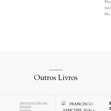
Nas
fot
No 
Outros Livros
Astronomia [Ciências
Naturais]
Biografia