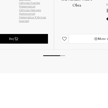
Ciências Exactas
R
[Matemática]
Ciências Naturais
[Astronomia]
Matemática [Ciências
exactas]
Buy
More i