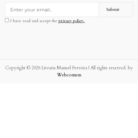
Submit
I have read and accept the
privacy policy.
Copyright © 2026 Livraria Manuel Ferreira | All rights reserved. by
Webcomum
P.f. envie-nos a sua mensagem.
Enviaremos a nossa resposta o mais breve possível.
×