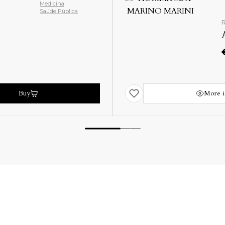
Medicina
Saúde Pública
R
Buy
More i