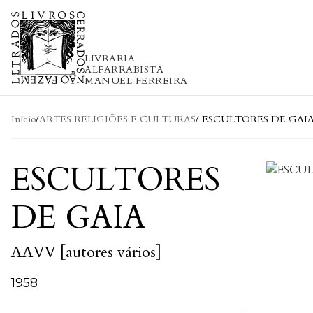
Skip to content
LIVRARIA
ALFARRABISTA
MANUEL FERREIRA
Início
/
ARTES RELIGIÕES E CULTURAS
/ ESCULTORES DE GAI
ESCULTORES
DE GAIA
AAVV [autores vários]
1958