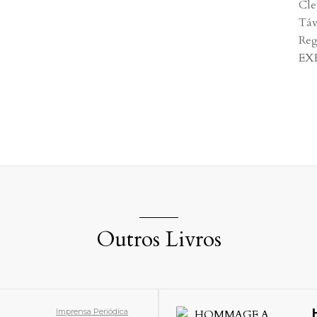
Cle
Táv
Reg
EX
Outros Livros
Imprensa Periódica