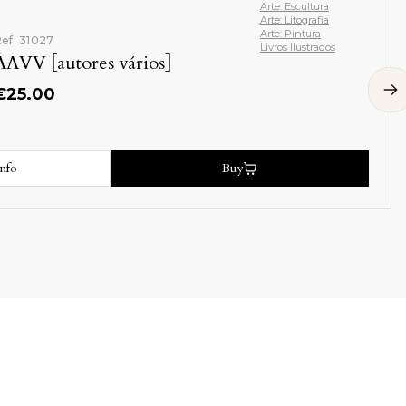
Arte: Escultura
Arte: Litografia
Arte: Pintura
ef: 31027
Livros Ilustrados
AAVV [autores vários]
€
25.00
nfo
Buy