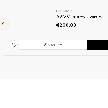
Ref: 38274
AAVV [autores vários]
€
200.00
More info