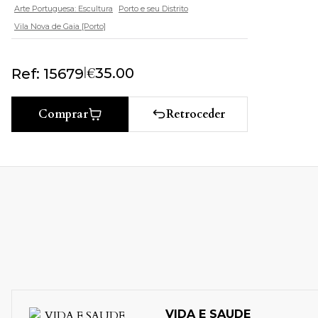
Arte Portuguesa: Escultura
Porto e seu Distrito
Vila Nova de Gaia [Porto]
|
€
35.00
Ref: 15679
Retroceder
Comprar
VIDA E SAUDE