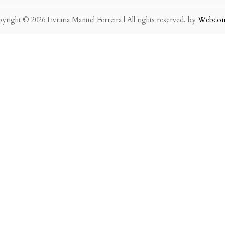
yright © 2026 Livraria Manuel Ferreira | All rights reserved. by
Webco
eve possível.