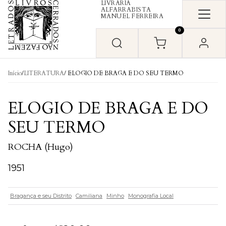
LIVRARIA
Skip to content
ALFARRABISTA
MANUEL FERREIRA
0
Início
/
LITERATURA
/ ELOGIO DE BRAGA E DO SEU TERMO
ELOGIO DE BRAGA E DO
SEU TERMO
ROCHA (Hugo)
1951
Bragança e seu Distrito
Camiliana
Minho
Monografia Local