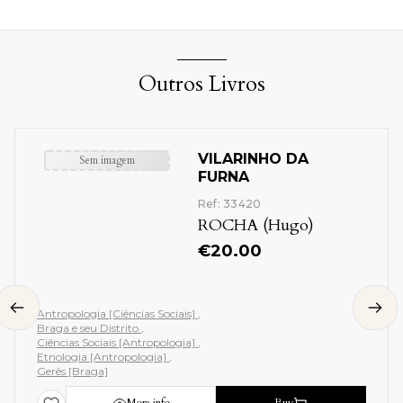
Outros Livros
VILARINHO DA
Sem imagem
FURNA
Ref: 33420
ROCHA (Hugo)
€
20.00
Antropologia [Ciências Sociais]
Braga e seu Distrito
Ciências Sociais [Antropologia]
Etnologia [Antropologia]
Gerês [Braga]