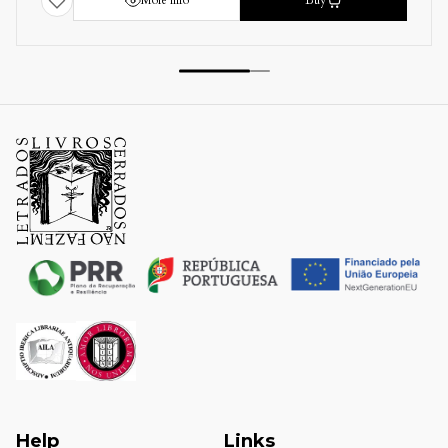
More info
Buy
Help
Links