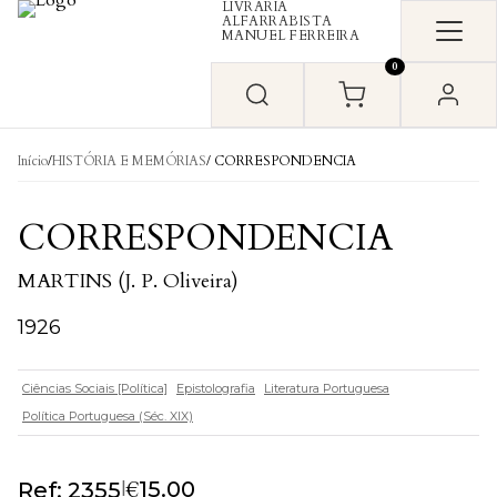
LIVRARIA
Skip to content
ALFARRABISTA
MANUEL FERREIRA
0
Início
/
HISTÓRIA E MEMÓRIAS
/ CORRESPONDENCIA
CORRESPONDENCIA
MARTINS (J. P. Oliveira)
1926
Ciências Sociais [Política]
Epistolografia
Literatura Portuguesa
Política Portuguesa (Séc. XIX)
€
|
15.00
Ref: 2355