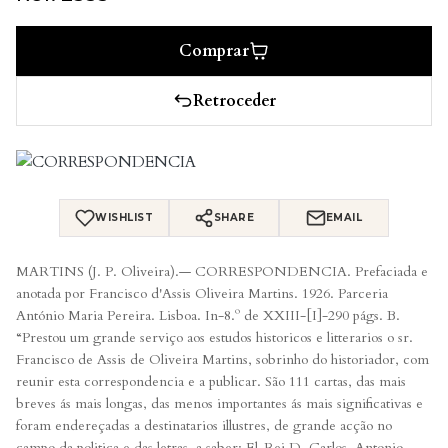
Comprar
Retroceder
WISHLIST
SHARE
EMAIL
MARTINS (J. P. Oliveira).— CORRESPONDENCIA. Prefaciada e
anotada por Francisco d'Assis Oliveira Martins. 1926. Parceria
António Maria Pereira. Lisboa. In-8.º de XXIII-[I]-290 págs. B.
“Prestou um grande serviço aos estudos historicos e litterarios o sr.
Francisco de Assis de Oliveira Martins, sobrinho do historiador, com
reunir esta correspondencia e a publicar. São 111 cartas, das mais
breves ás mais longas, das menos importantes ás mais significativas e
foram endereçadas a destinatarios illustres, de grande acção no
campo da politica e das letras, a saber: El-Rei D. Carlos, Antonio