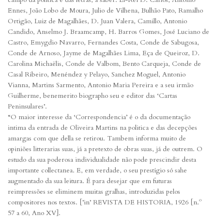
Ennes, João Lobo de Moura, Julio de Vilhena, Bulhão Pato, Ramalho
Ortigão, Luiz de Magalhães, D. Juan Valera, Camillo, Antonio
Candido, Anselmo J. Braamcamp, H. Barros Gomes, José Luciano de
Castro, Emygdio Navarro, Fernandes Costa, Conde de Sabugosa,
Conde de Arnoso, Jayme de Magalhães Lima, Eça de Queiroz, D.
Carolina Michaëlis, Conde de Valbom, Bento Carqueja, Conde de
Casal Ribeiro, Menéndez y Pelayo, Sanchez Moguel, Antonio
Vianna, Martins Sarmento, Antonio Maria Pereira e a seu irmão
Guilherme, benemerito biographo seu e editor das ‘Cartas
Peninsulares’.
“O maior interesse da ‘Correspondencia’ é o da documentação
intima da entrada de Oliveira Martins na politica e das decepções
amargas com que della se retirou. Tambem informa muito de
opiniões litterarias suas, já a pretexto de obras suas, já de outrem. O
estudo da sua poderosa individualidade não pode prescindir desta
importante collectanea. E, em verdade, o seu prestígio só sahe
augmentado da sua leitura. É para desejar que em futuras
reimpressões se eliminem muitas gralhas, introduzidas pelos
compositores nos textos. [’in’ REVISTA DE HISTORIA, 1926 [n.º
57 a 60, Ano XV].