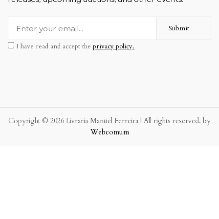
Submit
I have read and accept the
privacy policy.
Copyright © 2026 Livraria Manuel Ferreira | All rights reserved. by
Webcomum
P.f. envie-nos a sua mensagem.
Enviaremos a nossa resposta o mais breve possível.
×