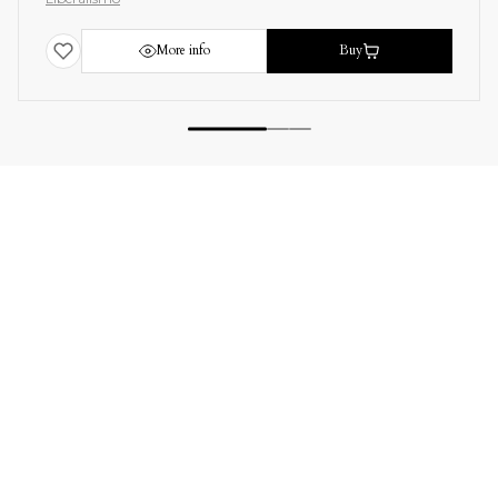
More info
Buy