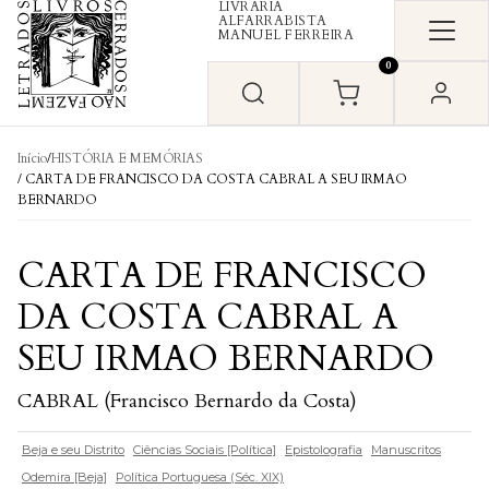
LIVRARIA
Skip to content
ALFARRABISTA
MANUEL FERREIRA
0
Início
/
HISTÓRIA E MEMÓRIAS
/ CARTA DE FRANCISCO DA COSTA CABRAL A SEU IRMAO
BERNARDO
CARTA DE FRANCISCO
DA COSTA CABRAL A
SEU IRMAO BERNARDO
CABRAL (Francisco Bernardo da Costa)
Beja e seu Distrito
Ciências Sociais [Política]
Epistolografia
Manuscritos
Odemira [Beja]
Política Portuguesa (Séc. XIX)