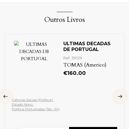
Outros Livros
ULTIMAS DECADAS
DE PORTUGAL
Ref: 39129
TOMAS (Americo)
€
160.00
Ciências Sociais [Política]
Estado Novo
Política Portuguesa (Séc. XX)