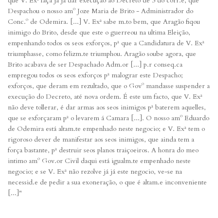
que V. Exª faça já já dar execução ao Decreto de 3 do corr.e, que
Despachou o nosso amº Joze Maria de Brito - Administrador do
Conc.º de Odemira. [...] V. Exª sabe m.to bem, que Aragão fiqou
inimigo do Brito, desde que este o guerreou na ultima Eleição,
empenhando todos os seos exforços, pª que a Candidatura de V. Exª
triumphasse, como felizm.te triumphou. Aragão soube agora, que
Brito acabava de ser Despachado Adm.or [...] p.r conseq.ca
empregou todos os seos exforços pª malograr este Despacho;
exforços, que deram em rezultado, que o Govº mandasse suspender a
execução do Decreto, até nova ordem. É este um facto, que V. Exª
não deve tollerar, é dar armas aos seos inimigos pª baterem aquelles,
que se exforçaram pª o levarem á Camara [...]. O nosso amº Eduardo
de Odemira está altam.te empenhado neste negocio; e V. Exª tem o
rigoroso dever de manifestar aos seos inimigos, que ainda tem a
força bastante, pª destruir seos planos traiçoeiros. A honra do meo
intimo amº Gov.or Civil daqui está igualm.te empenhado neste
negocio; e se V. Exª não rezolve já já este negocio, ve-se na
necessid.e de pedir a sua exoneração, o que é altam.e inconveniente
[...]"