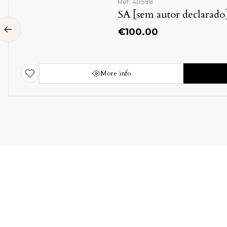
98
m autor declarado]
.00
Buy