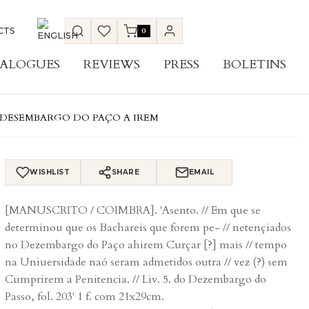
CTS
0
ALOGUES
REVIEWS
PRESS
BOLETINS
 DESEMBARGO DO PAÇO A IREM
WISHLIST
SHARE
EMAIL
[MANUSCRITO / COIMBRA]. 'Asento. // Em que se
determinou que os Bachareis que forem pe- // netençiados
no Dezembargo do Paço ahirem Curçar [?] mais // tempo
na Uniuersidade naó seram admetidos outra // vez (?) sem
Cumprirem a Penitencia. // Liv. 5. do Dezembargo do
Passo, fol. 203' 1 f. com 21x29cm.