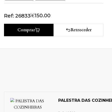
|
€
150.00
Ref: 26833
Retroceder
Comprar
TRA DAS COZINHEIRAS
Liberalismo
Literatura de Cordel
Porto e seu Distrito
Usos e Costumes