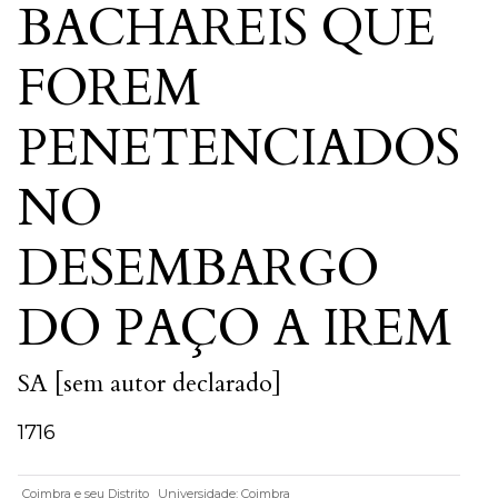
BACHAREIS QUE
FOREM
PENETENCIADOS
NO
DESEMBARGO
DO PAÇO A IREM
SA [sem autor declarado]
1716
Coimbra e seu Distrito
Universidade: Coimbra