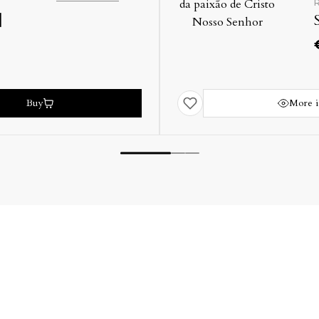
Ref: 37725
SA [sem autor declarado]
€
400.00
More info
Buy