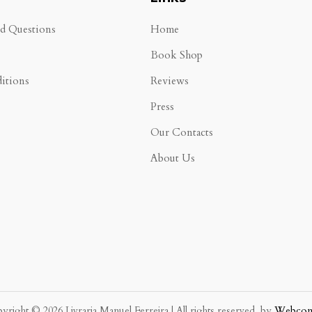
ed Questions
Home
Book Shop
itions
Reviews
Press
Our Contacts
About Us
yright © 2026 Livraria Manuel Ferreira | All rights reserved. by
Webco