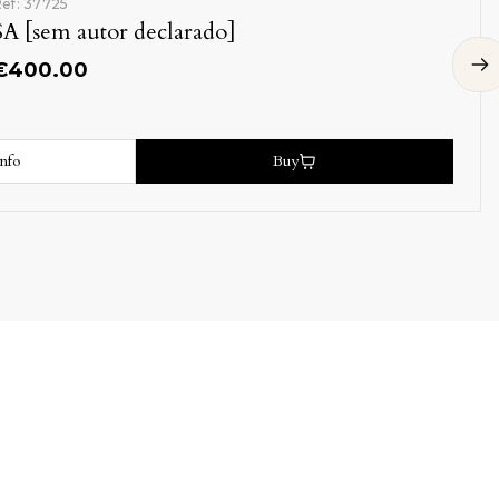
Ref: 35826
SA [sem a
€
60.00
More info