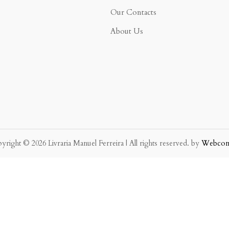
Our Contacts
About Us
yright © 2026 Livraria Manuel Ferreira | All rights reserved. by
Webco
eve possível.