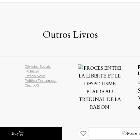
Outros Livros
Ciências Sociais
[Política]
Estado Novo
Política Portuguesa
R
(Séc. XX)
Buy
More i