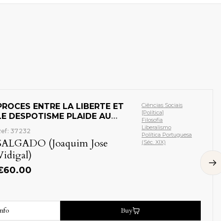
PROCES ENTRE LA LIBERTE ET
Ciências Sociais
[Política]
LE DESPOTISME PLAIDE AU
Filosofia
TRIBUNAL DE LA RAISON
Liberalismo
ef: 37232
Política Portuguesa
SALGADO (Joaquim Jose
(Séc. XIX)
Vidigal)
€
60.00
nfo
Buy