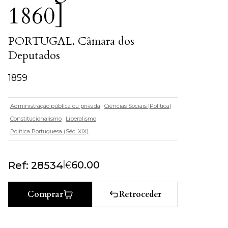
1860]
PORTUGAL. Câmara dos
Deputados
1859
Administração pública ou privada
Ciências Sociais [Política]
Constitucionalismo
Liberalismo
Política Portuguesa (Séc. XIX)
|
€
60.00
Ref: 28534
Retroceder
Comprar