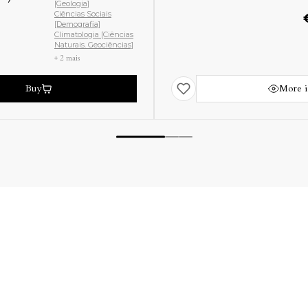
[Geologia]
Ciências Sociais
[Demografia]
Climatologia [Ciências
Naturais. Geociências]
+ 2 mais
Buy
More i