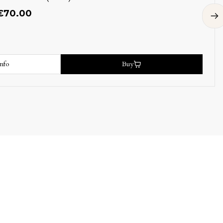
€
70.00
nfo
Buy