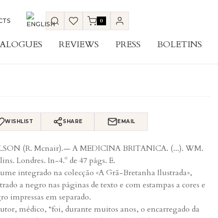
CTS
0
ALOGUES
REVIEWS
PRESS
BOLETINS
WISHLIST
SHARE
EMAIL
SON (R. Mcnair).— A MEDICINA BRITANICA. (...). WM.
lins. Londres. In-4.º de 47 págs. E.
ume integrado na colecção «A Grã-Bretanha Ilustrada»,
strado a negro nas páginas de texto e com estampas a cores e
ro impressas em separado.
utor, médico, “foi, durante muitos anos, o encarregado da