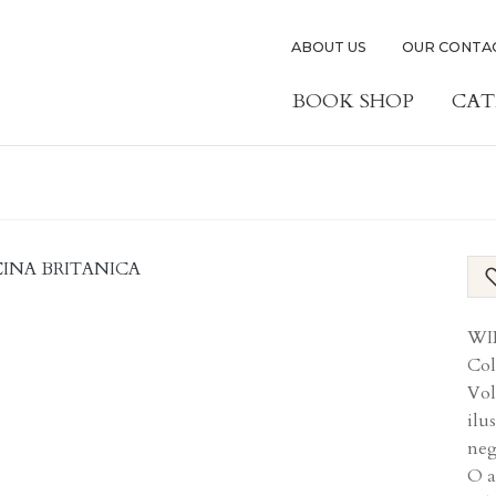
ABOUT US
OUR CONTA
BOOK SHOP
CAT
WIL
Col
Vol
ilu
neg
O a