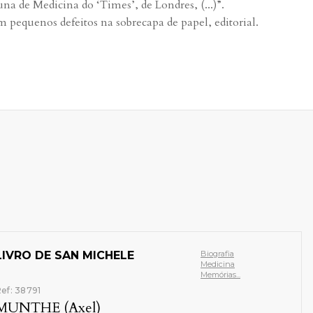
una de Medicina do ‘Times’, de Londres, (...)”.
 pequenos defeitos na sobrecapa de papel, editorial.
LIVRO DE SAN MICHELE
Biografia
Medicina
Memórias...
ef: 38791
MUNTHE (Axel)