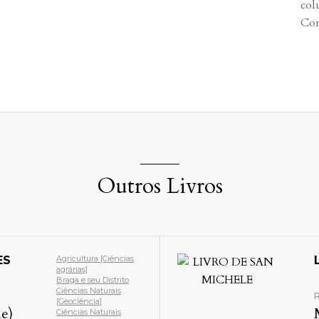
col
Com
Outros Livros
ES
Agricultura [Ciências
agrárias]
Braga e seu Distrito
Ciências Naturais
R
[Geociência]
e)
Ciências Naturais