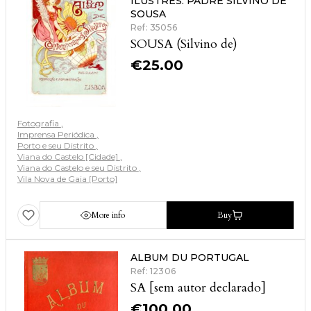
ILUSTRES. PADRE SILVINO DE
SOUSA
Ref: 35056
SOUSA (Silvino de)
€
25.00
Fotografia
Imprensa Periódica
Porto e seu Distrito
Viana do Castelo [Cidade]
Viana do Castelo e seu Distrito
Vila Nova de Gaia [Porto]
More info
Buy
ALBUM DU PORTUGAL
Ref: 12306
SA [sem autor declarado]
€
100.00