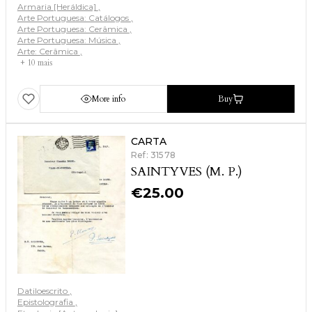
Armaria [Heráldica]
Arte Portuguesa: Catálogos
Arte Portuguesa: Cerâmica
Arte Portuguesa: Música
Arte: Cerâmica
+ 10 mais
More info
Buy
CARTA
Ref: 31578
SAINTYVES (M. P.)
€
25.00
Datiloescrito
Epistolografia