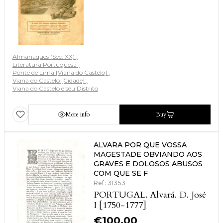
Almanaques (Séc. XX)
Literatura Portuguesa
Ponte de Lima [Viana do Castelo]
Viana do Castelo [Cidade]
Viana do Castelo e seu Distrito
More info
Buy
ALVARA POR QUE VOSSA
MAGESTADE OBVIANDO AOS
GRAVES E DOLOSOS ABUSOS
COM QUE SE F
Ref: 31353
PORTUGAL. Alvará. D. José
I [1750-1777]
€
100.00