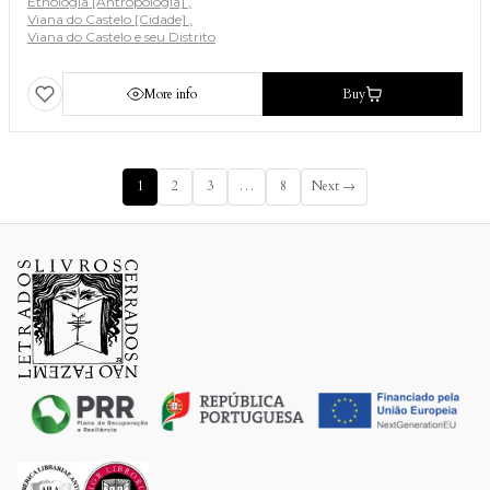
Etnologia [Antropologia]
Viana do Castelo [Cidade]
Viana do Castelo e seu Distrito
More info
Buy
1
2
3
…
8
Next →