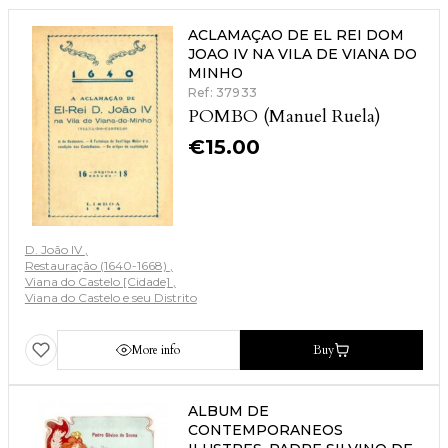
ACLAMAÇAO DE EL REI DOM
JOAO IV NA VILA DE VIANA DO
MINHO
Ref: 37933
POMBO (Manuel Ruela)
€
15.00
D. João IV
Restauração (1640-1668)
Viana do Castelo [Cidade]
Viana do Castelo e seu Distrito
More info
Buy
ALBUM DE
CONTEMPORANEOS