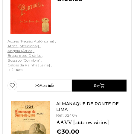
Açores [Região Autónoma]
África [Meridional]
Angola [África]
Braga e seu Distrito
Bussaco [Coimbra]
Caldas da Rainha [Leiria]
+ 24 mais
More info
Buy
ALMANAQUE DE PONTE DE
LIMA
Ref: 32404
AAVV [autores vários]
€
30.00