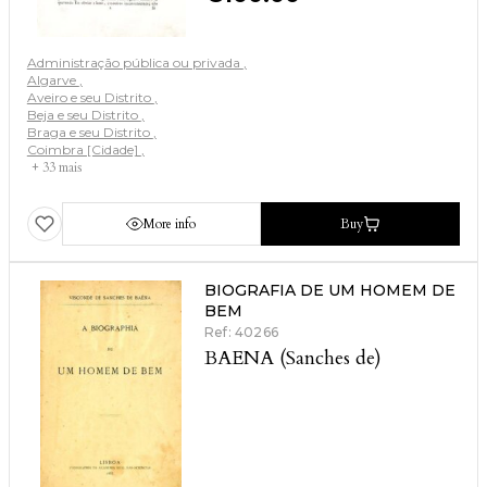
Administração pública ou privada
Algarve
Aveiro e seu Distrito
Beja e seu Distrito
Braga e seu Distrito
Coimbra [Cidade]
+ 33 mais
More info
Buy
BIOGRAFIA DE UM HOMEM DE
BEM
Ref: 40266
BAENA (Sanches de)