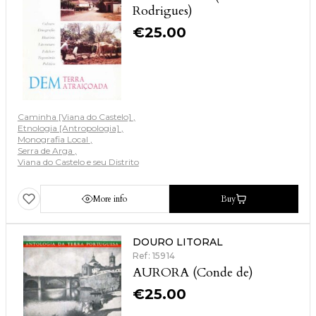
Rodrigues)
€
25.00
Caminha [Viana do Castelo]
Etnologia [Antropologia]
Monografia Local
Serra de Arga
Viana do Castelo e seu Distrito
More info
Buy
DOURO LITORAL
Ref: 15914
AURORA (Conde de)
€
25.00