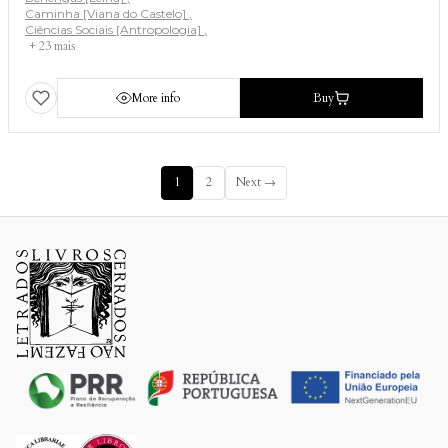
Caminha [Viana do Castelo]
Ciências Sociais [Antropologia]
+ 23 mais
More info
Buy
1
2
Next →