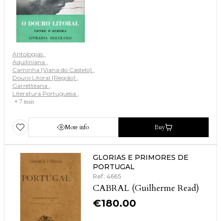
Antologias
Aquiliniana
Caminha [Viana do Castelo]
Douro Litoral [Região]
Garretteana
Literatura Portuguesa
+ 7 mais
More info
Buy
GLORIAS E PRIMORES DE
PORTUGAL
Ref: 4665
CABRAL (Guilherme Read)
€
180.00