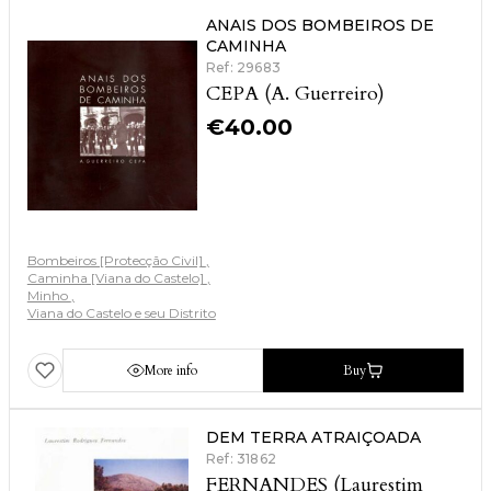
ANAIS DOS BOMBEIROS DE
CAMINHA
Ref: 29683
CEPA (A. Guerreiro)
€
40.00
Bombeiros [Protecção Civil]
Caminha [Viana do Castelo]
Minho
Viana do Castelo e seu Distrito
More info
Buy
DEM TERRA ATRAIÇOADA
Ref: 31862
FERNANDES (Laurestim