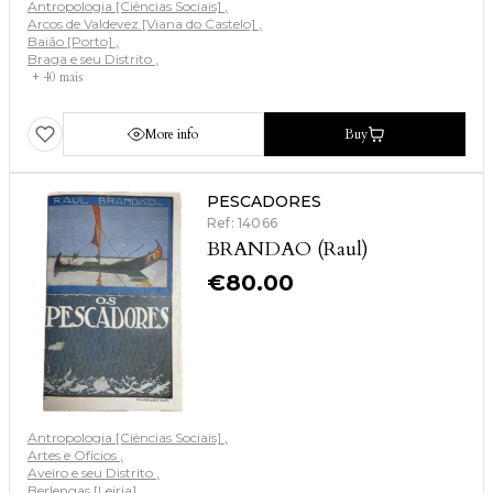
Antropologia [Ciências Sociais]
Arcos de Valdevez [Viana do Castelo]
Baião [Porto]
Braga e seu Distrito
+ 40 mais
More info
Buy
PESCADORES
Ref: 14066
BRANDAO (Raul)
€
80.00
Antropologia [Ciências Sociais]
Artes e Ofícios
Aveiro e seu Distrito
Berlengas [Leiria]