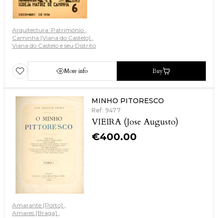
Arquitectura: Património
Caminha [Viana do Castelo]
Viana do Castelo e seu Distrito
More info
Buy
MINHO PITORESCO
Ref: 9477
VIEIRA (Jose Augusto)
€
400.00
Amarante [Porto]
Amares [Braga]