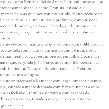
rigues, como Principal Rei de Armas Portugal, cargo que se
e ter desempenhado, e como Cronista, missão que
nsparece na obra que motivou este estudo, foi um técnico na
áldica de família e um estudioso profundo, como se pode
reender da ordenação do seu Tratado, onde juntou o que
ia na sua época que interessasse à heráldica, à nobreza e à
 história".
elente edição do manuscrito que se conserva na Biblioteca do
to, ilustrada com o brasão d'armas do autor e numerosos
lemas heráldicos a cores, impressos em folhas à parte. De
inalar que, segundo João Grave, ao tempo Bibliotecário da
erida Biblioteca, "é este o primeiro tratado de Nobreza
posto na nossa língua".
elente encadernação à amador com larga lombada e cantos
pele, cuidadosamente decorada com ferros fundidos a ouro
‘casas fechadas’, rótulos e nervuras; com as capas da
chura preservadas, tintado à cabeça e com as restantes
gens intactas.