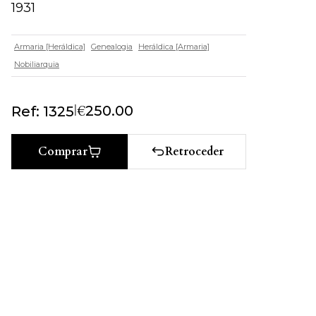
1931
Armaria [Heráldica]
Genealogia
Heráldica [Armaria]
Nobiliarquia
|
€
250.00
Ref: 1325
Retroceder
Comprar