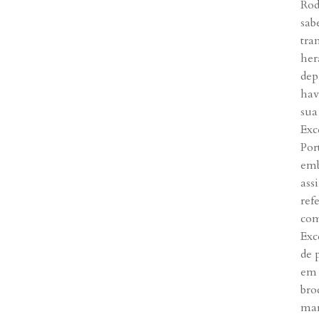
Rod
sab
tra
her
dep
hav
sua
Exc
Por
emb
ass
ref
com
Exc
de 
em 
bro
mar