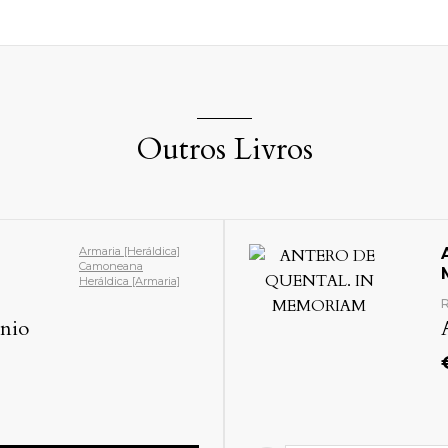
Outros Livros
Armaria [Heráldica]
Camoneana
Heráldica [Armaria]
R
nio