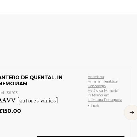
ANTERO DE QUENTAL. IN
Anteriana
Armaria [Heráldica]
MEMORIAM
Genealogia
Heráldica [Armaria]
ef: 38913
In Memoriam
AAVV [autores vários]
Literatura Portuguesa
+ 1 mais
€
150.00