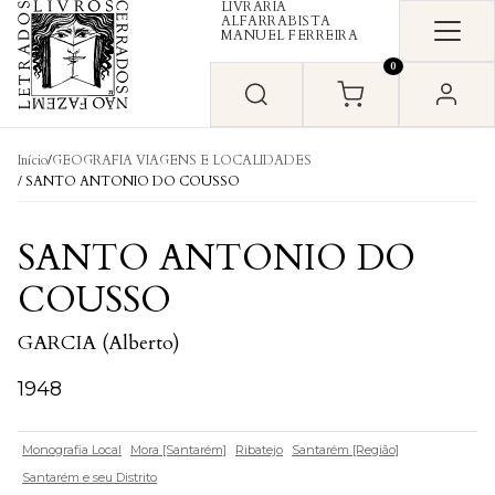
LIVRARIA
Skip to content
ALFARRABISTA
MANUEL FERREIRA
0
Início
/
GEOGRAFIA VIAGENS E LOCALIDADES
/ SANTO ANTONIO DO COUSSO
SANTO ANTONIO DO
COUSSO
GARCIA (Alberto)
1948
Monografia Local
Mora [Santarém]
Ribatejo
Santarém [Região]
Santarém e seu Distrito