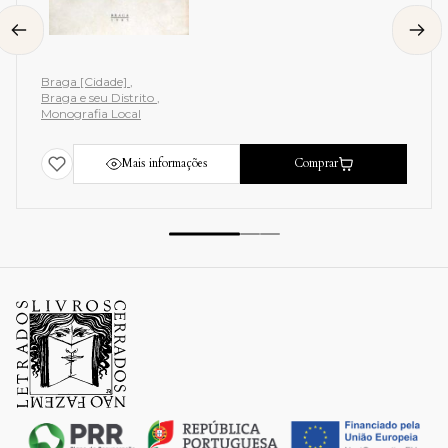
Braga [Cidade]
Braga e seu Distrito
Monografia Local
Mais informações
Comprar