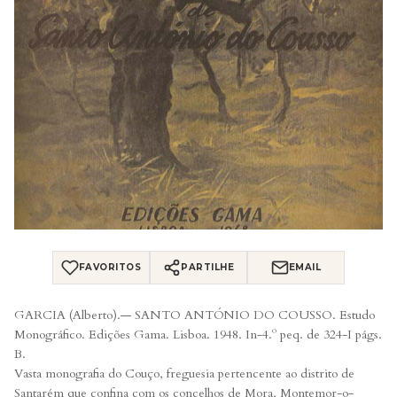
FAVORITOS
PARTILHE
EMAIL
GARCIA (Alberto).— SANTO ANTÓNIO DO COUSSO. Estudo
Monográfico. Edições Gama. Lisboa. 1948. In-4.º peq. de 324-I págs.
B.
Vasta monografia do Couço, freguesia pertencente ao distrito de
Santarém que confina com os concelhos de Mora, Montemor-o-