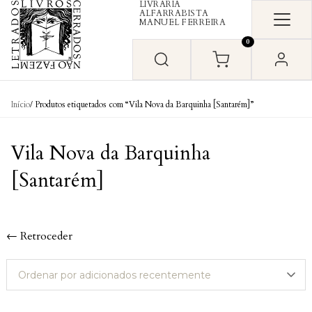
LIVRARIA
Skip to content
ALFARRABISTA
MANUEL FERREIRA
0
Início
/ Produtos etiquetados com “Vila Nova da Barquinha [Santarém]”
Vila Nova da Barquinha
[Santarém]
← Retroceder