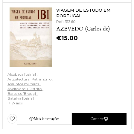
VIAGEM DE ESTUDO EM
PORTUGAL
Ref: 31360
AZEVEDO (Carlos de)
€
15.00
Alcobaça [Leiria]
Arquitectura: Património
Assuntos militares
Aveiro e seu Distrito
Barcelos [Braga]
Batalha [Leiria]
+ 29 mais
Mais informações
Comprar