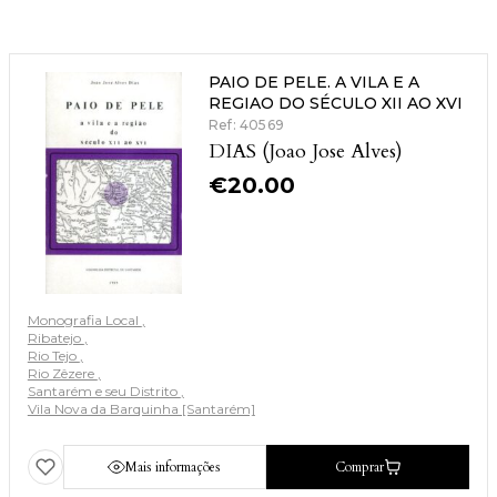
PAIO DE PELE. A VILA E A
REGIAO DO SÉCULO XII AO XVI
Ref: 40569
DIAS (Joao Jose Alves)
€
20.00
Monografia Local
Ribatejo
Rio Tejo
Rio Zêzere
Santarém e seu Distrito
Vila Nova da Barquinha [Santarém]
Mais informações
Comprar