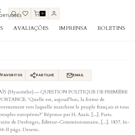
0
S
AVALIAÇÕES
IMPRENSA
BOLETINS
FAVORITOS
PARTILHE
EMAIL
AÏS (Hyacinthe).— QUESTION POLITIQUE DE PREMIÈRE
ORTANCE. ‘Quelle est, aujoud’hui, la forme de
vernement vers laquelle marchent le peuple français et tous
 peuples européens?’ Réponse par H. Azaïs. [...]. Paris.
rairie de Desforges, Éditeur-Commissionnaire, [...]. 1837. In-
 54-II págs. Desenc.