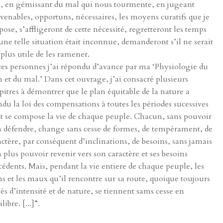
e, en gémissant du mal qui nous tourmente, en jugeant
venables, opportuns, nécessaires, les moyens curatifs que je
pose, s’affligeront de cette nécessité, regretteront les temps
une telle situation était inconnue, demanderont s’il ne serait
 plus utile de les ramener.
ces personnes j’ai répondu d’avance par ma ‘Physiologie du
n et du mal.’ Dans cet ouvrage, j’ai consacré plusieurs
pitres à démontrer que le plan équitable de la nature a
ndu la loi des compensations à toutes les périodes sucessives
t se compose la vie de chaque peuple. Chacun, sans pouvoir
n défendre, change sans cesse de formes, de tempérament, de
actère, par conséquent d’inclinations, de besoins, sans jamais
 plus pouvoir revenir vers son caractère et ses besoins
cédents. Mais, pendant la vie entiere de chaque peuple, les
ns et les maux qu’il rencontre sur sa route, quoique toujours
iés d’intensité et de nature, se tiennent sams cesse en
libre. [...]”.