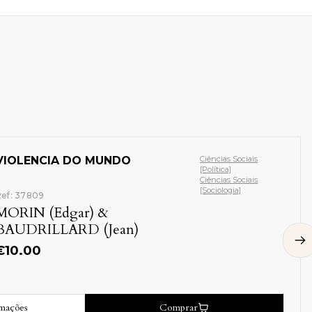
VIOLENCIA DO MUNDO
Ciências Sociais
[Política]
Ciências Sociais
[Sociologia]
Ref: 37809
MORIN (Edgar) &
BAUDRILLARD (Jean)
€
10.00
rmações
Comprar