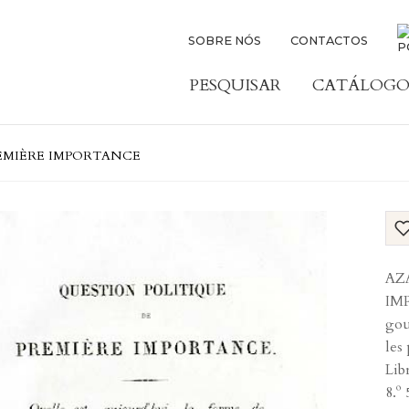
SOBRE NÓS
CONTACTOS
PESQUISAR
CATÁLOGO
REMIÈRE IMPORTANCE
AZ
IMP
gou
les
Lib
8.º