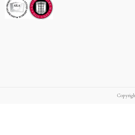
.
Copyright
P.f. envie-nos a sua mensagem.
Enviaremos a nossa resposta o mais br