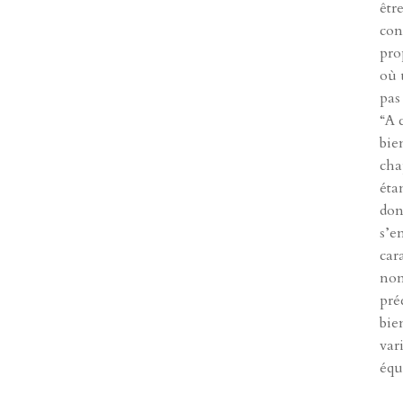
êtr
con
pro
où 
pas
“A 
bie
cha
éta
don
s’e
car
non
pré
bie
var
équi