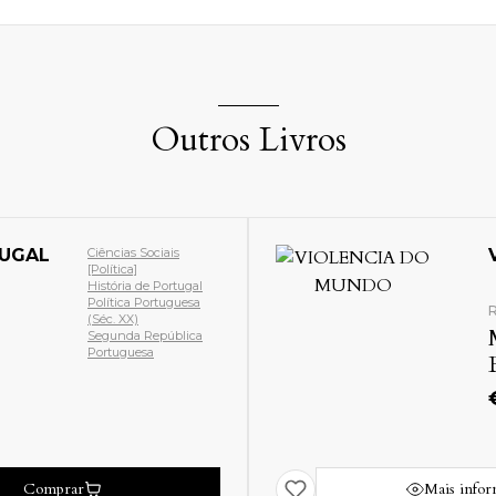
Outros Livros
TUGAL
Ciências Sociais
[Política]
História de Portugal
Política Portuguesa
(Séc. XX)
Segunda República
Portuguesa
Comprar
Mais info