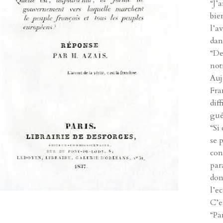
“J’
bie
l’a
dan
“De
not
Auj
Fra
dif
gué
“Si
se 
con
par
don
l’e
C’es
“Pa