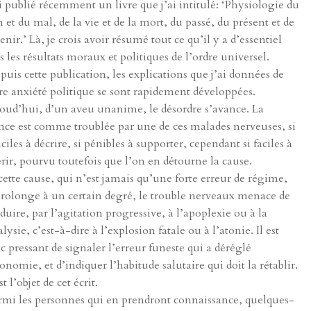
ai publié récemment un livre que j’ai intitulé: ‘Physiologie du
n et du mal, de la vie et de la mort, du passé, du présent et de
venir.’ Là, je crois avoir résumé tout ce qu’il y a d’essentiel
s les résultats moraux et politiques de l’ordre universel.
puis cette publication, les explications que j’ai données de
re anxiété politique se sont rapidement développées.
oud’hui, d’un aveu unanime, le désordre s’avance. La
nce est comme troublée par une de ces malades nerveuses, si
ficiles à décrire, si pénibles à supporter, cependant si faciles à
rir, pourvu toutefois que l’on en détourne la cause.
 cette cause, qui n’est jamais qu’une forte erreur de régime,
prolonge à un certain degré, le trouble nerveaux menace de
duire, par l’agitation progressive, à l’apoplexie ou à la
alysie, c’est-à-dire à l’explosion fatale ou à l’atonie. Il est
c pressant de signaler l’erreur funeste qui a déréglé
conomie, et d’indiquer l’habitude salutaire qui doit la rétablir.
t l’objet de cet écrit.
rmi les personnes qui en prendront connaissance, quelques-