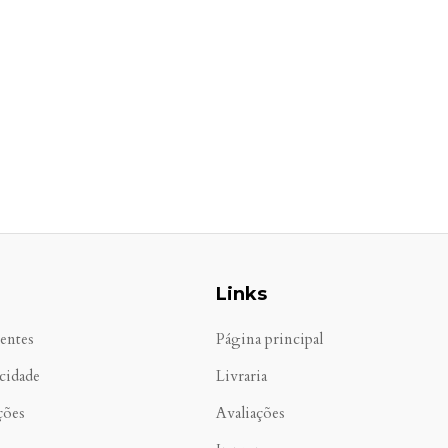
Links
entes
Página principal
acidade
Livraria
ções
Avaliações