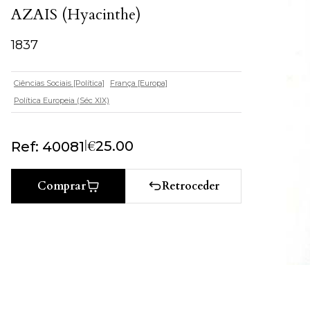
AZAIS (Hyacinthe)
1837
Ciências Sociais [Política]
França [Europa]
Política Europeia (Séc XIX)
|
€
25.00
Ref: 40081
Retroceder
Comprar