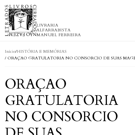
Skip to content
LIVRARIA
ALFARRABISTA
MANUEL FERREIRA
Início
/
HISTÓRIA E MEMÓRIAS
/ ORAÇAO GRATULATORIA NO CONSORCIO DE SUAS MAGEST
ORAÇAO
GRATULATORIA
NO CONSORCIO
DE SUAS