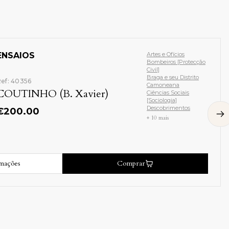
CARRO DE BOIS AMARANTI
Sem imagem
Ref: 35140
MATOS (Armando de)
€
30.00
Mais informações