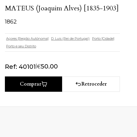
MATEUS (Joaquim Alves) [1835-1903]
1862
Açores [Região Autónoma]
D. Luis (Rei de Portugal)
Porto [Cidade]
Porto e seu Distrito
|
€
50.00
Ref: 40101
Retroceder
Comprar