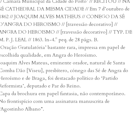
// Camara Municipal da Cidade do Porto’ // RECITOU // NA
SÉ CATHEDRAL DA MESMA CIDADE // Em 7 d’outubro de
1862 // JOAQUIM ALVES MATHEUS // CONEGO DA SÉ
D’ANGRA DO HEROISMO // [travessão decorativo] //
ANGRA DO HEROISMO // [travessão decorativo] // TYP. DE
M. P. J. LEAL // 1863. In-4.º peq. de 28 págs. B.
‘Oração Gratulatória’ bastante rara, impressa em papel de
escolhida qualidade, em Angra do Heroísmo.
Joaquim Alves Mateus, eminente orador, natural de Santa
Comba Dão [Viseu], presbítero, cónego das Sé de Angra do
Heroísmo e de Braga, foi destacado político do ‘Partido
Reformista’, deputado e Par do Reino.
Capa da brochura em papel fantasia, não contemporâneo.
No frontispício com uma assinatura manuscrita de
“Agostinho Albano”.