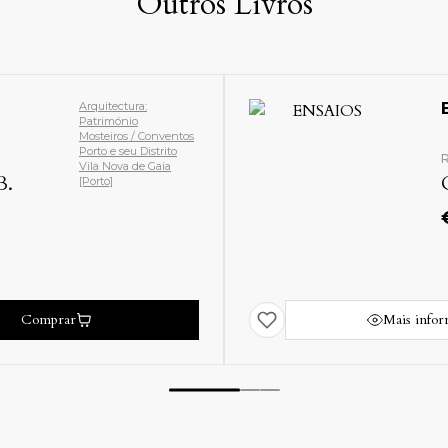
Outros Livros
ANTONIO CARNEIRO
Amarante [Porto]
Arte Portuguesa:
Pintura
Memórias...
Ref: 40639
Porto [Cidade]
PASCOAIS (Teixeira de)
Porto e seu Distrito
€
20.00
ormações
Comprar