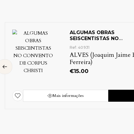
Artes e Ofícios
Bombeiros [Protecção
Civil]
Braga e seu Distrito
Camoneana
r)
Ciências Sociais
[Sociologia]
Descobrimentos
+ 10 mais
Comprar
Mais inf