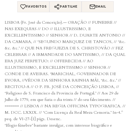
FAVORITOS
PARTILHE
EMAIL
LISBOA (Fr. José da Conceição).— ORAÇÃO // FUNEBRE //
NAS EXEQUIAS // DO // ILLUSTRISSIMO, E
EXCELLENTISSIMO // SENHOR // D. DUARTE ANTONIO //
DA CAMARA, // ‘SEGUNDO MARQUEZ DE TANCOS, // ‘&c.
&c. &c.’ // QUE NA FREGUEZIA DE S. CHRISTOVÃO // FEZ
CELEBRAR // A IRMANDADE DO SANTISSIMO, // DA QUAL
ERA JUIZ PERPETUO: // OFFERECIDA // AO
ILLUSTRISSIMO, E EXCELLENTISSIMO // SENHOR //
CONDE DE AVEIRAS. ‘MARICHAL, GOVERNADOR DE
EVORA, //VÉDOR DA SENHORA RAINHA MÃI, ‘&c. &c.’ //
RECITOU-A // O P. FR. JOSÉ DA CONCEIÇÃO LISBOA, //
‘Religioso de S. Francisco da Provincia de Portugal.’ // Aos 29 de
Julho de 1779, em que fazia o dia trinta // do seu falecimento. //
======= // LISBOA // NA REGIA OFFICINA TYPOGRAFICA. //
M. DCC. LXXIX. // ‘Com Licença da Real Meza Censoria.’ In-4.º
peq. de VI-27-[I] págs. Desenc.
‘Elogio fúnebre’ bastante invulgar, com interesse biográfico e