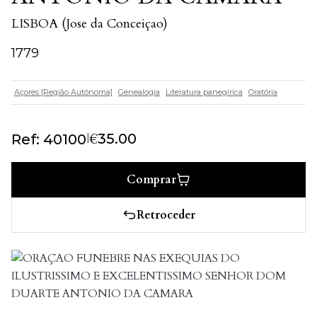
LISBOA (Jose da Conceiçao)
1779
Açores [Região Autónoma]
Genealogia
Literatura panegírica
Oratória
€
|
35.00
Ref: 40100
Comprar
Retroceder