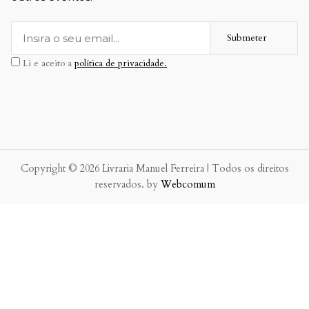
Submeter
Li e aceito a
política de privacidade.
Copyright © 2026 Livraria Manuel Ferreira | Todos os direitos
reservados. by
Webcomum
P.f. envie-nos a sua mensagem.
Enviaremos a nossa resposta o mais breve possível.
×