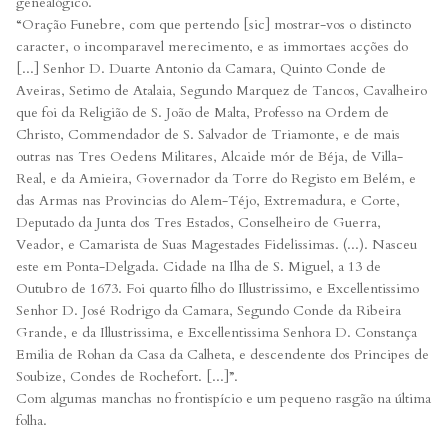
genealógico.
“Oração Funebre, com que pertendo [sic] mostrar-vos o distincto
caracter, o incomparavel merecimento, e as immortaes acções do
[...] Senhor D. Duarte Antonio da Camara, Quinto Conde de
Aveiras, Setimo de Atalaia, Segundo Marquez de Tancos, Cavalheiro
que foi da Religião de S. João de Malta, Professo na Ordem de
Christo, Commendador de S. Salvador de Triamonte, e de mais
outras nas Tres Oedens Militares, Alcaide mór de Béja, de Villa-
Real, e da Amieira, Governador da Torre do Registo em Belém, e
das Armas nas Provincias do Alem-Téjo, Extremadura, e Corte,
Deputado da Junta dos Tres Estados, Conselheiro de Guerra,
Veador, e Camarista de Suas Magestades Fidelissimas. (...). Nasceu
este em Ponta-Delgada. Cidade na Ilha de S. Miguel, a 13 de
Outubro de 1673. Foi quarto filho do Illustrissimo, e Excellentissimo
Senhor D. José Rodrigo da Camara, Segundo Conde da Ribeira
Grande, e da Illustrissima, e Excellentissima Senhora D. Constança
Emilia de Rohan da Casa da Calheta, e descendente dos Principes de
Soubize, Condes de Rochefort. [...]”.
Com algumas manchas no frontispício e um pequeno rasgão na última
folha.