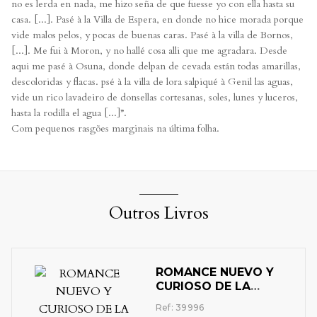
no es lerda en nada, me hizo seña de que fuesse yo con ella hasta su
casa. [...]. Pasé à la Villa de Espera, en donde no hice morada porque
vide malos pelos, y pocas de buenas caras. Pasé à la villa de Bornos,
[...]. Me fui à Moron, y no hallé cosa alli que me agradara. Desde
aqui me pasé à Osuna, donde delpan de cevada están todas amarillas,
descoloridas y flacas. psé à la villa de lora salpiqué à Genil las aguas,
vide un rico lavadeiro de donsellas cortesanas, soles, lunes y luceros,
hasta la rodilla el agua [...]”.
Com pequenos rasgões marginais na última folha.
Outros Livros
ROMANCE NUEVO Y
CURIOSO DE LA
PRINCESA ISMENIA
Ref: 39996
HERMANA DEL