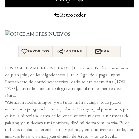
Retroceder
FAVORITOS
PARTILHE
EMAIL
LOS ONCE AMORES NUEVOS. [Barcelona: Por los Herederos
de Juan Jolis, en los Algodoneros.]. In-8.º gr. de 4 págs. inums.
Raro folheto de cordel setecentista, dado ao prelo sem data [1760-
1778?], ilustrado com uma xilogravura que ilustra o motivo desta
sátira.
“Atencion nobles amigos, y en tanto mi lira campa, todo guapo
enamorado ponga oido à mis palabras. Yo soy aquel presumido, por
quien la historia se canta de los once amores nuevos, sin firmeza de
palabra; y sin declarar mi nombre, diré mi tierra y mi patria. Es de
todas las ciudades corona; laurel y palma, y en el universo mundo, por
antiguas letras y armas goza el titulo de Arcos, y es de Sevilla