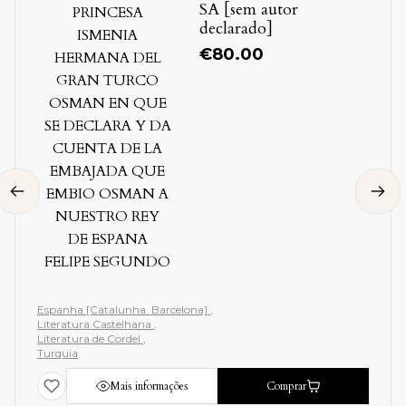
SA [sem autor
GRAN TURCO
declarado]
OSMAN EN QUE SE
DECLARA Y DA
€
80.00
CUENTA DE LA
EMBAJADA QUE
EMBIO OSMAN A
NUESTRO REY DE
ESPANA FELIPE
SEGUNDO
Espanha [Catalunha. Barcelona]
Literatura Castelhana
Literatura de Cordel
Turquia
Mais informações
Comprar