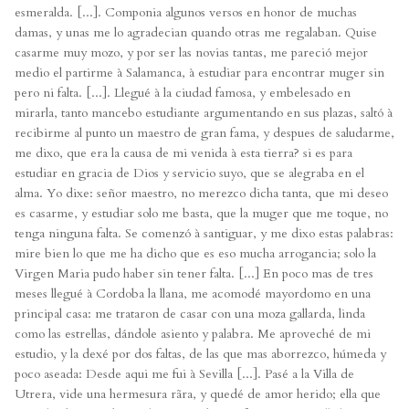
esmeralda. [...]. Componia algunos versos en honor de muchas
damas, y unas me lo agradecian quando otras me regalaban. Quise
casarme muy mozo, y por ser las novias tantas, me pareció mejor
medio el partirme à Salamanca, à estudiar para encontrar muger sin
pero ni falta. [...]. Llegué à la ciudad famosa, y embelesado en
mirarla, tanto mancebo estudiante argumentando en sus plazas, saltó à
recibirme al punto un maestro de gran fama, y despues de saludarme,
me dixo, que era la causa de mi venida à esta tierra? si es para
estudiar en gracia de Dios y servicio suyo, que se alegraba en el
alma. Yo dixe: señor maestro, no merezco dicha tanta, que mi deseo
es casarme, y estudiar solo me basta, que la muger que me toque, no
tenga ninguna falta. Se comenzó à santiguar, y me dixo estas palabras:
mire bien lo que me ha dicho que es eso mucha arrogancia; solo la
Virgen Maria pudo haber sin tener falta. [...] En poco mas de tres
meses llegué à Cordoba la llana, me acomodé mayordomo en una
principal casa: me trataron de casar con una moza gallarda, linda
como las estrellas, dándole asiento y palabra. Me aproveché de mi
estudio, y la dexé por dos faltas, de las que mas aborrezco, húmeda y
poco aseada: Desde aqui me fui à Sevilla [...]. Pasé a la Villa de
Utrera, vide una hermesura rãra, y quedé de amor herido; ella que