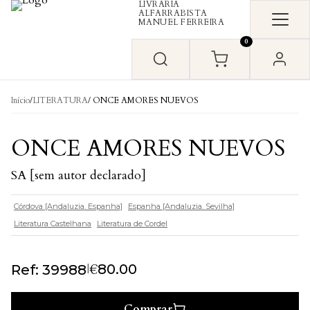
LIVRARIA
Skip to content
ALFARRABISTA
MANUEL FERREIRA
0
Início
/
LITERATURA
/ ONCE AMORES NUEVOS
ONCE AMORES NUEVOS
SA [sem autor declarado]
Córdova [Andaluzia. Espanha]
Espanha [Andaluzia. Sevilha]
Literatura Castelhana
Literatura de Cordel
€
|
80.00
Ref: 39988
Comprar