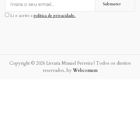
Submeter
Li e aceito a
política de privacidade.
Copyright © 2026 Livraria Manuel Ferreira | Todos os direitos
reservados. by
Webcomum
P.f. envie-nos a sua mensagem.
Enviaremos a nossa resposta o mais breve possível.
×