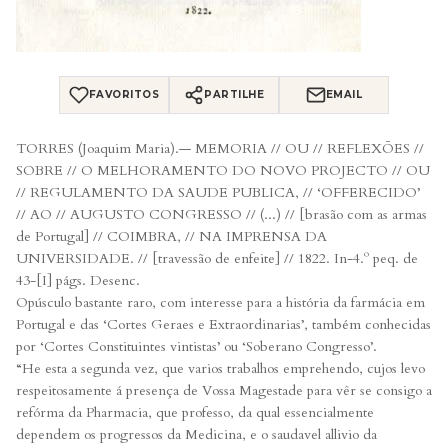
FAVORITOS
PARTILHE
EMAIL
TORRES (Joaquim Maria).— MEMORIA // OU // REFLEXÕES //
SOBRE // O MELHORAMENTO DO NOVO PROJECTO // OU
// REGULAMENTO DA SAUDE PUBLICA, // ‘OFFERECIDO’
// AO // AUGUSTO CONGRESSO // (...) // [brasão com as armas
de Portugal] // COIMBRA, // NA IMPRENSA DA
UNIVERSIDADE. // [travessão de enfeite] // 1822. In-4.º peq. de
43-[I] págs. Desenc.
Opúsculo bastante raro, com interesse para a história da farmácia em
Portugal e das ‘Cortes Geraes e Extraordinarias’, também conhecidas
por ‘Cortes Constituintes vintistas’ ou ‘Soberano Congresso’.
“He esta a segunda vez, que varios trabalhos emprehendo, cujos levo
respeitosamente á presença de Vossa Magestade para vêr se consigo a
refórma da Pharmacia, que professo, da qual essencialmente
dependem os progressos da Medicina, e o saudavel allivio da