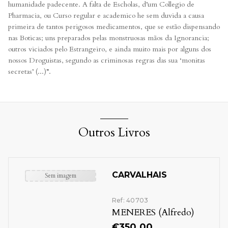
humanidade padecente. A falta de Escholas, d’um Collegio de
Pharmacia, ou Curso regular e academico he sem duvida a causa
primeira de tantos perigosos medicamentos, que se estão dispensando
nas Boticas; uns preparados pelas monstruosas mãos da Ignorancia;
outros viciados pelo Estrangeiro, e ainda muito mais por alguns dos
nossos Droguistas, segundo as criminosas regras das sua ‘monitas
secretas’ (...)”.
Outros Livros
CARVALHAIS
Ref: 40703
MENERES (Alfredo)
€
350.00