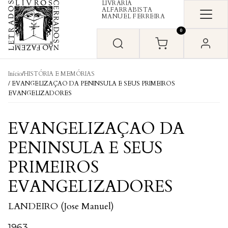
LIVRARIA
Skip to content
ALFARRABISTA
MANUEL FERREIRA
0
Início
/
HISTÓRIA E MEMÓRIAS
/ EVANGELIZAÇAO DA PENINSULA E SEUS PRIMEIROS
EVANGELIZADORES
EVANGELIZAÇAO DA
PENINSULA E SEUS
PRIMEIROS
EVANGELIZADORES
LANDEIRO (Jose Manuel)
1963