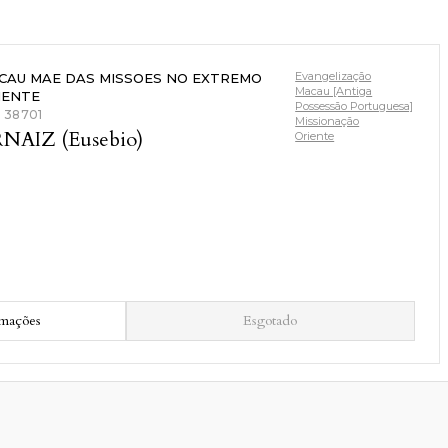
Evangelização
CAU MAE DAS MISSOES NO EXTREMO
Macau [Antiga
IENTE
Possessão Portuguesa]
: 38701
Missionação
NAIZ (Eusebio)
Oriente
rmações
Esgotado