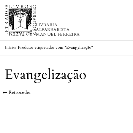
Skip to content
LIVRARIA
ALFARRABISTA
MANUEL FERREIRA
Início
/ Produtos etiquetados com “Evangelização”
Evangelização
← Retroceder