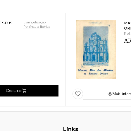
Evangelização
E SEUS
MA
Península Ibérica
OR
Ref
AR
Comprar
Mais info
Links