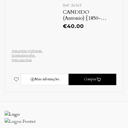
Ref: 34143
CANDIDO
(Antonio) [1850-
1922]
€
40.00
Assuntos militares
Epistolografia
Manuscritos
Mais informações
Comprar