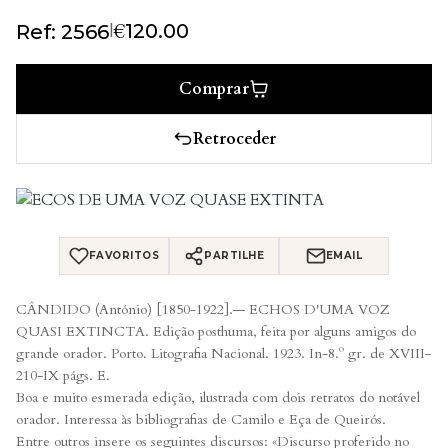
€
|
120.00
Ref: 2566
Comprar
Retroceder
FAVORITOS
PARTILHE
EMAIL
CÂNDIDO (António) [1850-1922].— ECHOS D'UMA VOZ
QUASI EXTINCTA. Edição posthuma, feita por alguns amigos do
grande orador. Porto. Litografia Nacional. 1923. In-8.º gr. de XVIII-
210-IX págs. E.
Boa e muito esmerada edição, ilustrada com dois retratos do notável
orador. Interessa às bibliografias de Camilo e Eça de Queirós.
Entre outros insere os seguintes discursos: «Discurso proferido no