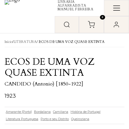
LIVRARIA
Skip to content
ALFARRABISTA
MANUEL FERREIRA
0
Início
/
LITERATURA
/ ECOS DE UMA VOZ QUASE EXTINTA
ECOS DE UMA VOZ
QUASE EXTINTA
CANDIDO (Antonio) [1850-1922]
1923
Amarante [Porto]
Bordaliana
Camiliana
História de Portugal
Literatura Portuguesa
Porto e seu Distrito
Queiroziana