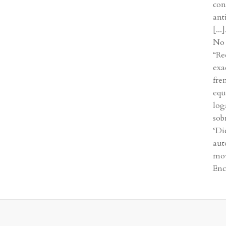
con
ant
[...]
No 
“Re
exa
fre
equ
log
sob
‘Di
aut
mov
Enc