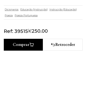
Dicionarios
Educação [Instrucção]
Instrucção [Educação]
Poesia
Poesia Portuguesa
|
€
250.00
Ref: 39515
Retroceder
Comprar