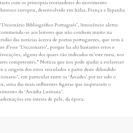
tacto com os principais teorizadores do movimento
ibarroco europeu, desenvolvido em Itália, França e Espanha
.
‘Dicionário Bibliográfico Português’, Innocêncio alerta:
commenda-se aos leitores que não confiem muito na
ctidão das notícias ácerca de poetas portuguezes, que vem á
nte d’esse ‘Diccionario’, porque ha ahi bastantes erros e
ivocações, alguns dos quaes vão indicados m’este meu, nos
ares competentes.” Notícia que nos pode ajudar a esclarecer
re a origem dos erros veiculados a partir deste difundido
cionario’, em particular entre os ‘Árcades’ por ter sido o
or, uma das mais influentes figuras que inspiraram o
imento da ‘Arcádia Lusitana’.
adernações em inteira de pele, da época.