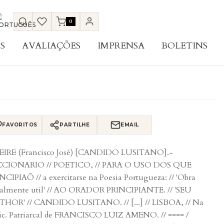
0
S
AVALIAÇÕES
IMPRENSA
BOLETINS
FAVORITOS
PARTILHE
EMAIL
EIRE (Francisco José) [CANDIDO LUSITANO].-
CCIONARIO // POETICO, // PARA O USO DOS QUE
NCIPIAÕ // a exercitarse na Poesia Portugueza: // 'Obra
almente util' // AO ORADOR PRINCIPIANTE. // 'SEU
HOR' // CANDIDO LUSITANO. // [...] // LISBOA, // Na
ic. Patriarcal de FRANCISCO LUIZ AMENO. // ==== /