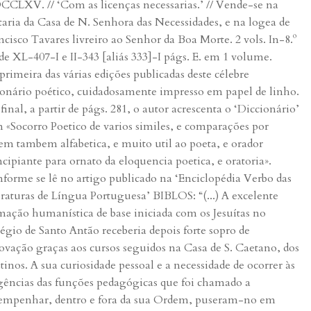
CLXV. // ‘Com as licenças necessarias.’ // Vende-se na
taria da Casa de N. Senhora das Necessidades, e na logea de
ncisco Tavares livreiro ao Senhor da Boa Morte. 2 vols. In-8.º
 de XL-407-I e II-343 [aliás 333]-I págs. E. em 1 volume.
 primeira das várias edições publicadas deste célebre
ionário poético, cuidadosamente impresso em papel de linho.
final, a partir de págs. 281, o autor acrescenta o ‘Diccionário’
 «Socorro Poetico de varios similes, e comparações por
em tambem alfabetica, e muito util ao poeta, e orador
ncipiante para ornato da eloquencia poetica, e oratoria».
forme se lê no artigo publicado na ‘Enciclopédia Verbo das
eraturas de Língua Portuguesa’ BIBLOS: “(...) A excelente
mação humanística de base iniciada com os Jesuítas no
égio de Santo Antão receberia depois forte sopro de
ovação graças aos cursos seguidos na Casa de S. Caetano, dos
tinos. A sua curiosidade pessoal e a necessidade de ocorrer às
gências das funções pedagógicas que foi chamado a
empenhar, dentro e fora da sua Ordem, puseram-no em