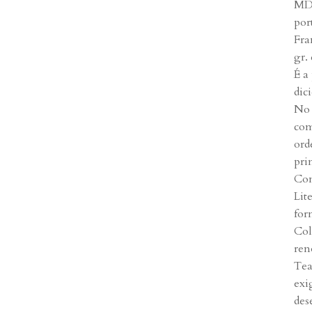
MDC
por
Fra
gr.
É a
dic
No 
com
ord
pri
Con
Lit
for
Col
ren
Tea
exi
des