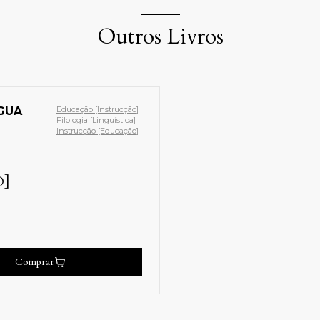
Outros Livros
NGUA
Educação [Instrucção]
Filologia [Linguística]
Instrucção [Educação]
O]
Comprar