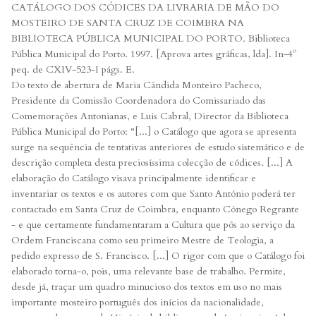
CATÁLOGO DOS CÓDICES DA LIVRARIA DE MÃO DO
MOSTEIRO DE SANTA CRUZ DE COIMBRA NA
BIBLIOTECA PÚBLICA MUNICIPAL DO PORTO. Biblioteca
Pública Municipal do Porto. 1997. [Aprova artes gráficas, lda]. In-4º
peq. de CXIV-523-I págs. E.
Do texto de abertura de Maria Cândida Monteiro Pacheco,
Presidente da Comissão Coordenadora do Comissariado das
Comemorações Antonianas, e Luís Cabral, Director da Biblioteca
Pública Municipal do Porto: "[...] o Catálogo que agora se apresenta
surge na sequência de tentativas anteriores de estudo sistemático e de
descrição completa desta preciosíssima colecção de códices. [...] A
elaboração do Catálogo visava principalmente identificar e
inventariar os textos e os autores com que Santo António poderá ter
contactado em Santa Cruz de Coimbra, enquanto Cónego Regrante
- e que certamente fundamentaram a Cultura que pôs ao serviço da
Ordem Franciscana como seu primeiro Mestre de Teologia, a
pedido expresso de S. Francisco. [...] O rigor com que o Catálogo foi
elaborado torna-o, pois, uma relevante base de trabalho. Permite,
desde já, traçar um quadro minucioso dos textos em uso no mais
importante mosteiro português dos inícios da nacionalidade,