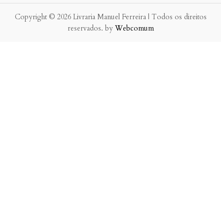
Copyright © 2026 Livraria Manuel Ferreira | Todos os direitos
reservados. by
Webcomum
P.f. envie-nos a sua mensagem.
Enviaremos a nossa resposta o mais breve possível.
×