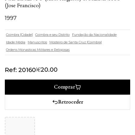
(Jose Francisco)
1997
Coimbra [Cidade]
Coimbra e seu Distrito
Fundação da Nacionalidade
Idade Média
Manuscritos
Mosteiro de Santa Cruz [Coimbra]
Ordens Monasticas Militares e Religiosas
€
|
20.00
Ref: 20160
Comprar
Retroceder