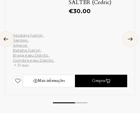
SALTER (Cedric)
€
30.00
Alcobaça [Leiria]
Alentejo
Algarve
Batalha [Leiria]
Braga e seu Distrito
Coimbra e seu Distrito
+ 20 mais
Mais informações
Comprar