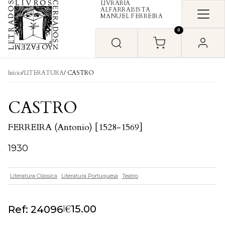
LIVRARIA
Skip to content
ALFARRABISTA
MANUEL FERREIRA
0
Início
/
LITERATURA
/ CASTRO
CASTRO
FERREIRA (Antonio) [1528-1569]
1930
Literatura Clássica
Literatura Portuguesa
Teatro
€
|
15.00
Ref: 24096