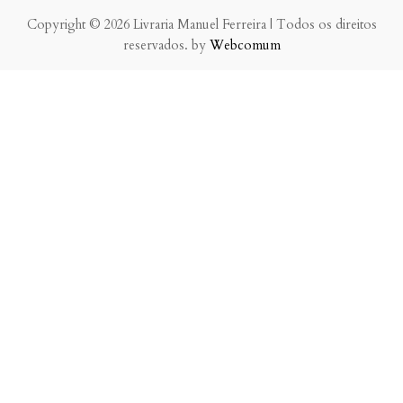
Copyright © 2026 Livraria Manuel Ferreira | Todos os direitos
reservados. by
Webcomum
P.f. envie-nos a sua mensagem.
Enviaremos a nossa resposta o mais breve possível.
×