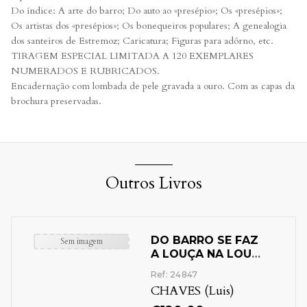
Do índice: A arte do barro; Do auto ao «presépio»; Os «presépios»;
Os artistas dos «presépios»; Os bonequeiros populares; A genealogia
dos santeiros de Estremoz; Caricatura; Figuras para adôrno, etc.
TIRAGEM ESPECIAL LIMITADA A 120 EXEMPLARES
NUMERADOS E RUBRICADOS.
Encadernação com lombada de pele gravada a ouro. Com as capas da
brochura preservadas.
Outros Livros
DO BARRO SE FAZ
Sem imagem
A LOUÇA NA LOUÇA
SE COME O TRIGO
Ref: 24847
CHAVES (Luis)