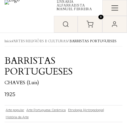
LIVRARIA
Skip to content
ALFARRABISTA
MANUEL FERREIRA
0
Início
/
ARTES RELIGIÕES E CULTURAS
/ BARRISTAS PORTUGUESES
BARRISTAS
PORTUGUESES
CHAVES (Luis)
1925
Arte popular
Arte Portuguesa: Cerâmica
Etnologia [Antropologia]
História da Arte