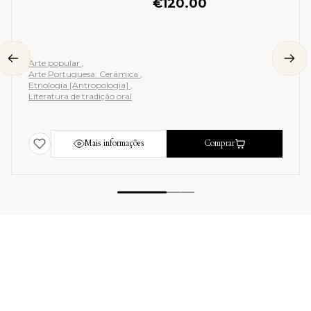
€
120.00
Arte popular
Arte Portuguesa: Cerâmica
Etnologia [Antropologia]
Literatura de tradição oral
Mais informações
Comprar