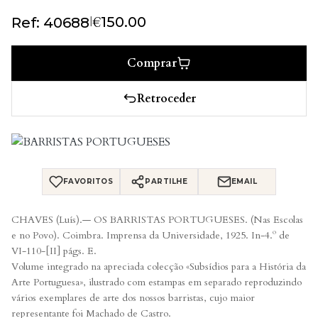
€
|
150.00
Ref: 40688
Comprar
Retroceder
FAVORITOS
PARTILHE
EMAIL
CHAVES (Luís).— OS BARRISTAS PORTUGUESES. (Nas Escolas
e no Povo). Coimbra. Imprensa da Universidade, 1925. In-4.º de
VI-110-[II] págs. E.
Volume integrado na apreciada colecção «Subsídios para a História da
Arte Portuguesa», ilustrado com estampas em separado reproduzindo
vários exemplares de arte dos nossos barristas, cujo maior
representante foi Machado de Castro.