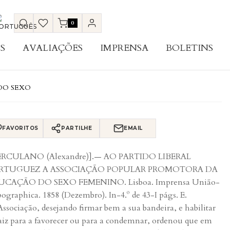
0
S
AVALIAÇÕES
IMPRENSA
BOLETINS
DO SEXO
FAVORITOS
PARTILHE
EMAIL
ERCULANO (Alexandre)].— AO PARTIDO LIBERAL
RTUGUEZ A ASSOCIAÇÃO POPULAR PROMOTORA DA
UCAÇÃO DO SEXO FEMENINO. Lisboa. Imprensa União-
ographica. 1858 (Dezembro). In-4.º de 43-I págs. E.
Associação, desejando firmar bem a sua bandeira, e habilitar
aiz para a favorecer ou para a condemnar, ordenou que em