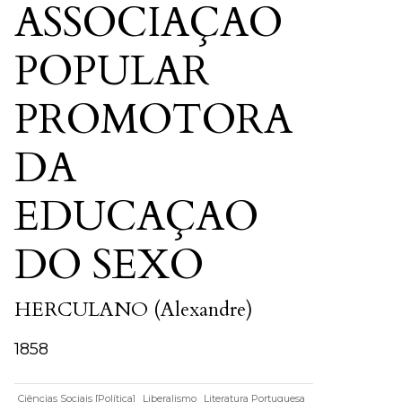
ASSOCIAÇAO
POPULAR
PROMOTORA
DA
EDUCAÇAO
DO SEXO
HERCULANO (Alexandre)
1858
Ciências Sociais [Política]
Liberalismo
Literatura Portuguesa