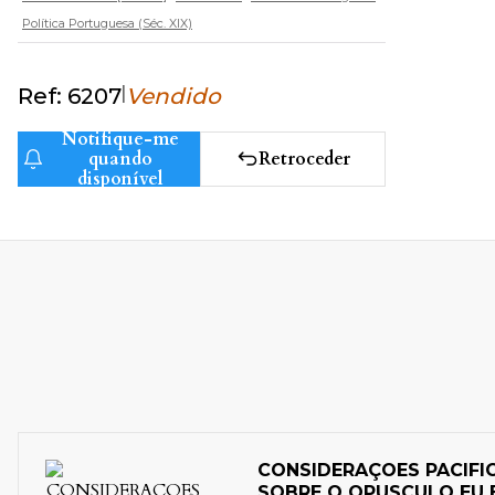
Política Portuguesa (Séc. XIX)
|
Ref: 6207
Vendido
Notifique-me
Retroceder
quando
disponível
CONSIDERAÇOES PACIFI
SOBRE O OPUSCULO EU 