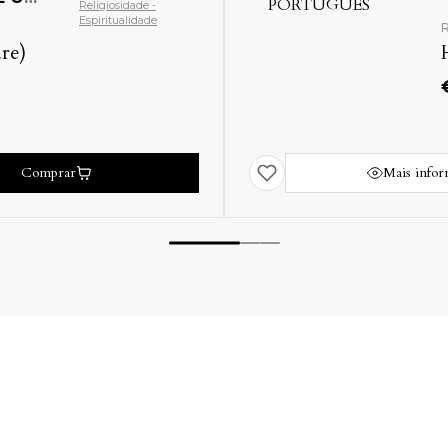
Religiosidade -
Espiritualidade
R
re)
Comprar
Mais info