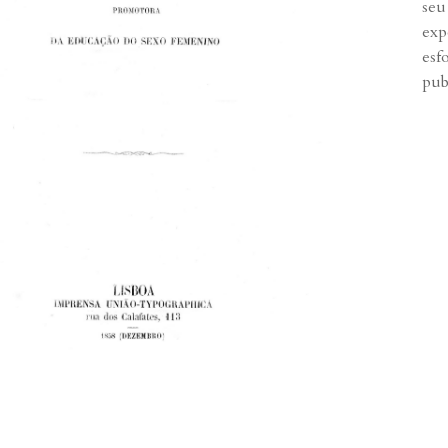
seu
exp
esf
pub