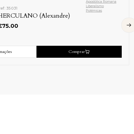
Apostólica Romana
Liberalismo
ef: 35031
Polémicas
HERCULANO (Alexandre)
€
75.00
rmações
Comprar