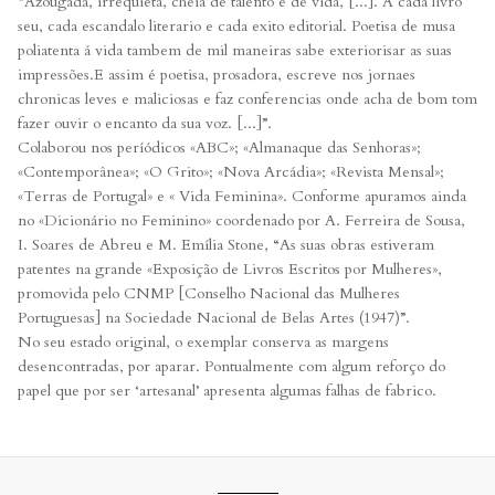
“Azougada, irrequieta, cheia de talento e de vida, [...]. A cada livro
seu, cada escandalo literario e cada exito editorial. Poetisa de musa
poliatenta á vida tambem de mil maneiras sabe exteriorisar as suas
impressões.E assim é poetisa, prosadora, escreve nos jornaes
chronicas leves e maliciosas e faz conferencias onde acha de bom tom
fazer ouvir o encanto da sua voz. [...]”.
Colaborou nos períódicos «ABC»; «Almanaque das Senhoras»;
«Contemporânea»; «O Grito»; «Nova Arcádia»; «Revista Mensal»;
«Terras de Portugal» e « Vida Feminina». Conforme apuramos ainda
no «Dicionário no Feminino» coordenado por A. Ferreira de Sousa,
I. Soares de Abreu e M. Emília Stone, “As suas obras estiveram
patentes na grande «Exposição de Livros Escritos por Mulheres»,
promovida pelo CNMP [Conselho Nacional das Mulheres
Portuguesas] na Sociedade Nacional de Belas Artes (1947)”.
No seu estado original, o exemplar conserva as margens
desencontradas, por aparar. Pontualmente com algum reforço do
papel que por ser ‘artesanal’ apresenta algumas falhas de fabrico.