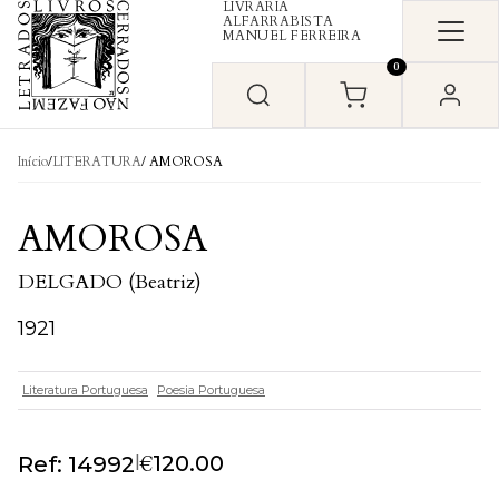
LIVRARIA
Skip to content
ALFARRABISTA
MANUEL FERREIRA
0
Início
/
LITERATURA
/ AMOROSA
AMOROSA
DELGADO (Beatriz)
1921
Literatura Portuguesa
Poesia Portuguesa
€
|
120.00
Ref: 14992