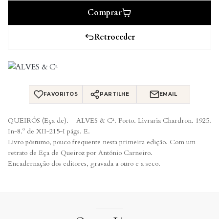
Comprar
Retroceder
FAVORITOS
PARTILHE
EMAIL
QUEIRÓS (Eça de).— ALVES & Cª. Porto. Livraria Chardron. 1925.
In-8.º de XII-215-I págs. E.
Livro póstumo, pouco frequente nesta primeira edição. Com um
retrato de Eça de Queiroz por António Carneiro.
Encadernação dos editores, gravada a ouro e a seco.