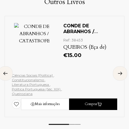
Outros Livros
CONDE DE
ABRANHOS /
CATASTROFE
Ref: 38453
QUEIROS (Eça de)
€
15.00
Ciências Sociais [Política]
Constitucionalismo
Literatura Portuguesa
Política Portuguesa (Séc. XIX)
Queiroziana
Mais informações
Comprar