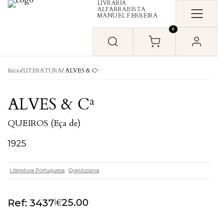
LIVRARIA
Skip to content
ALFARRABISTA
MANUEL FERREIRA
0
Início
/
LITERATURA
/ ALVES & Cª
ALVES & Cª
QUEIROS (Eça de)
1925
Literatura Portuguesa
Queiroziana
€
|
25.00
Ref: 3437