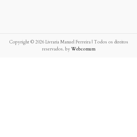
Copyright © 2026 Livraria Manuel Ferreira | Todos os direitos
reservados. by
Webcomum
P.f. envie-nos a sua mensagem.
Enviaremos a nossa resposta o mais breve possível.
×