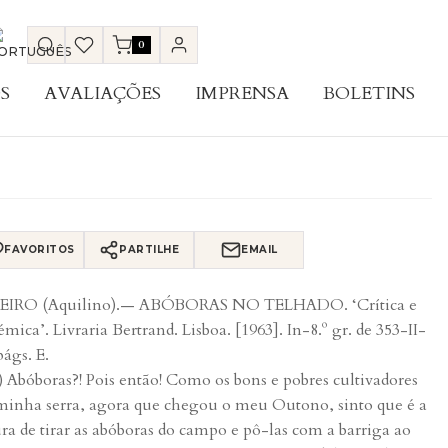
0
S
AVALIAÇÕES
IMPRENSA
BOLETINS
FAVORITOS
PARTILHE
EMAIL
EIRO (Aquilino).— ABÓBORAS NO TELHADO. ‘Crítica e
émica’. Livraria Bertrand. Lisboa. [1963]. In-8.º gr. de 353-II-
págs. E.
..) Abóboras?! Pois então! Como os bons e pobres cultivadores
minha serra, agora que chegou o meu Outono, sinto que é a
ura de tirar as abóboras do campo e pô-las com a barriga ao