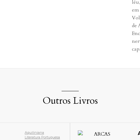
léu
em 
Vol
de 
Enc
ner
cap
Outros Livros
Aquiliniana
Literatura Portuguesa