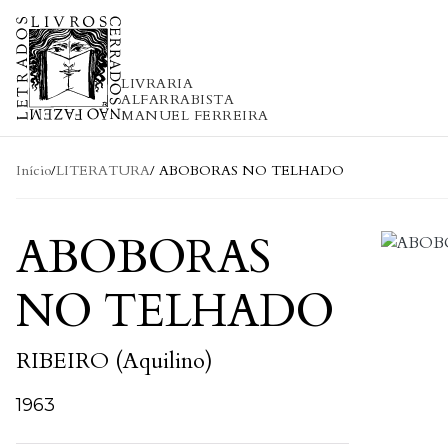
Skip to content
LIVRARIA
ALFARRABISTA
MANUEL FERREIRA
Início
/
LITERATURA
/ ABOBORAS NO TELHADO
ABOBORAS
NO TELHADO
RIBEIRO (Aquilino)
1963