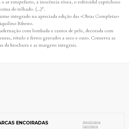
, o ar estupefacto, a inocência rósea, o esferoidal caprichoso
cima do telhado. (...)”.
ume integrado na apreciada edição das «Obras Completas»
Aquilino Ribeiro.
adernação com lombada e cantos de pele, decorada com
vuras, rótulo e ferros gravados a seco e ouro. Conserva as
as da brochura e as margens integrais.
ARCAS ENCOIRADAS
Aquiliniana
Camiliana