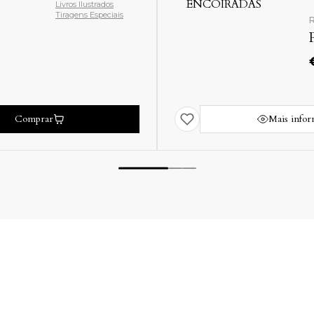
Livros Ilustrados
Tiragens Especiais
R
Comprar
Mais info