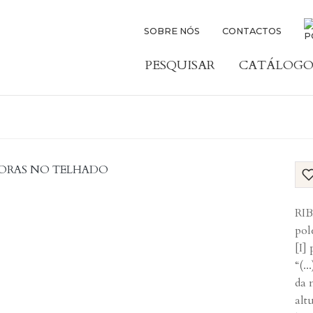
SOBRE NÓS
CONTACTOS
PESQUISAR
CATÁLOGO
RIB
pol
[I] 
“(.
da 
alt