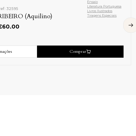
Ensaio
Literatura Portuguesa
ef: 32595
Livros Ilustrados
RIBEIRO (Aquilino)
Tiragens Especiais
€
60.00
rmações
Comprar