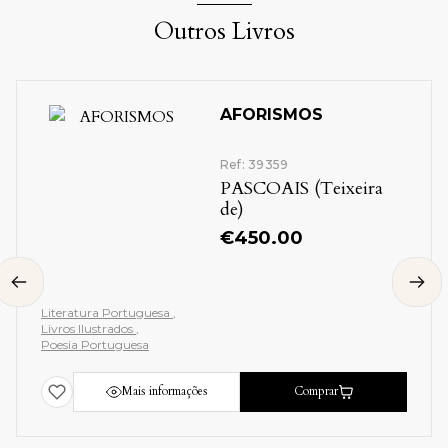
Outros Livros
AFORISMOS
Ref: 39359
PASCOAIS (Teixeira
de)
€
450.00
Literatura Portuguesa
Livros Ilustrados
Poesia Portuguesa
Mais informações
Comprar