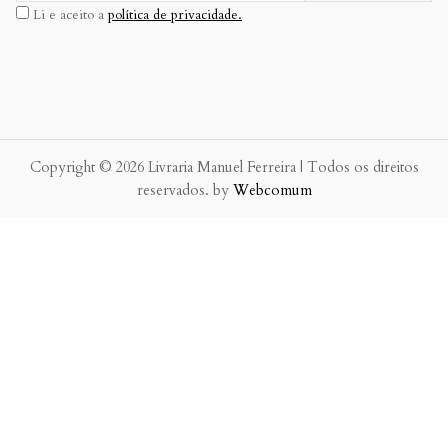
Li e aceito a
política de privacidade.
Copyright © 2026 Livraria Manuel Ferreira | Todos os direitos
reservados. by
Webcomum
P.f. envie-nos a sua mensagem.
Enviaremos a nossa resposta o mais breve possível.
×