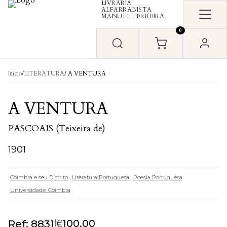
LIVRARIA
Skip to content
ALFARRABISTA
MANUEL FERREIRA
0
Início
/
LITERATURA
/ A VENTURA
A VENTURA
PASCOAIS (Teixeira de)
1901
Coimbra e seu Distrito
Literatura Portuguesa
Poesia Portuguesa
Universidade: Coimbra
€
|
100.00
Ref: 8831