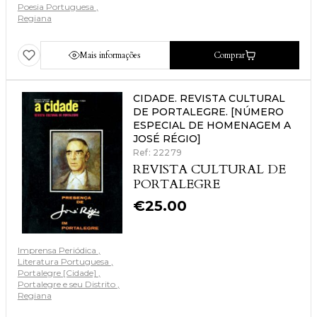
Poesia Portuguesa
Regiana
Mais informações
Comprar
CIDADE. REVISTA CULTURAL
DE PORTALEGRE. [NÚMERO
ESPECIAL DE HOMENAGEM A
JOSÉ RÉGIO]
Ref: 22279
REVISTA CULTURAL DE
PORTALEGRE
€
25.00
Imprensa Periódica
Literatura Portuguesa
Portalegre [Cidade]
Portalegre e seu Distrito
Regiana