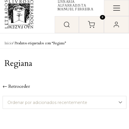
LIVRARIA
Skip to content
ALFARRABISTA
MANUEL FERREIRA
0
Início
/ Produtos etiquetados com “Regiana”
Regiana
← Retroceder