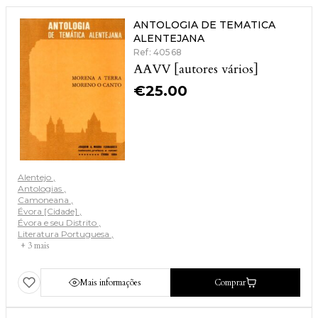
ANTOLOGIA DE TEMATICA
ALENTEJANA
Ref: 40568
AAVV [autores vários]
€
25.00
Alentejo
Antologias
Camoneana
Évora [Cidade]
Évora e seu Distrito
Literatura Portuguesa
+ 3 mais
Mais informações
Comprar