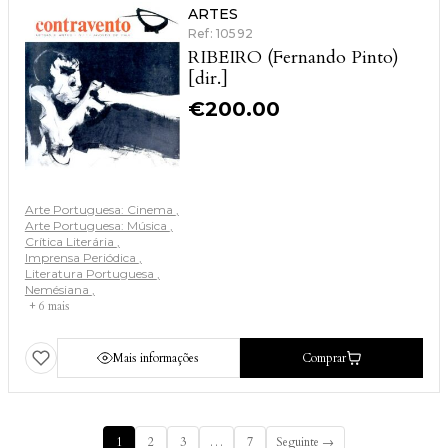
ARTES
Ref: 10592
RIBEIRO (Fernando Pinto)
[dir.]
€
200.00
Arte Portuguesa: Cinema
Arte Portuguesa: Música
Crítica Literária
Imprensa Periódica
Literatura Portuguesa
Nemésiana
+ 6 mais
Mais informações
Comprar
1
2
3
…
7
Seguinte →