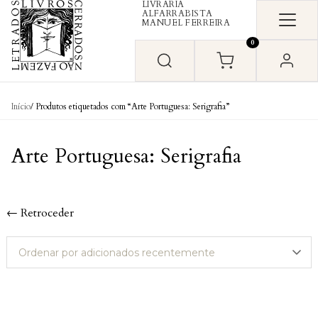
LIVRARIA
Skip to content
ALFARRABISTA
MANUEL FERREIRA
0
Início
/ Produtos etiquetados com “Arte Portuguesa: Serigrafia”
Arte Portuguesa: Serigrafia
← Retroceder