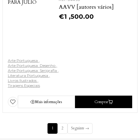
AAVV [autores vários]
€
1 ,500.00
Arte Portuguesa
Arte Portuguesa: Desenho
Arte Portuguesa: Serigrafia
Literatura Portuguesa
Livros Ilustrados
Tiragens Especiais
Mais informações
Comprar
1
2
Seguinte →