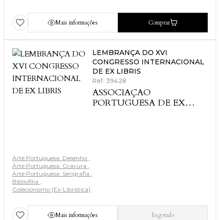
Mais informações
Comprar
LEMBRANÇA DO XVI
CONGRESSO INTERNACIONAL
DE EX LIBRIS
Ref: 39428
ASSOCIAÇAO
PORTUGUESA DE EX
LIBRIS
Arte Portuguesa: Desenho
Arte Portuguesa: Gravura
Arte Portuguesa: Serigrafia
Bibliofilia
Colecionismo [Ex-Librística]
Mais informações
Esgotado