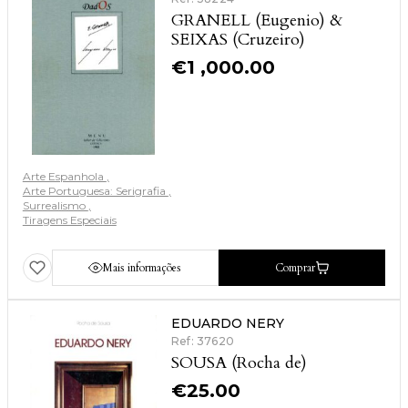
GRANELL (Eugenio) &
SEIXAS (Cruzeiro)
€
1 ,000.00
Arte Espanhola
Arte Portuguesa: Serigrafia
Surrealismo
Tiragens Especiais
Mais informações
Comprar
EDUARDO NERY
Ref: 37620
SOUSA (Rocha de)
€
25.00