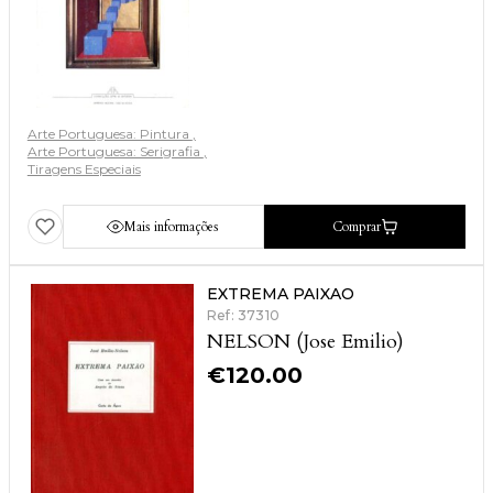
Arte Portuguesa: Pintura
Arte Portuguesa: Serigrafia
Tiragens Especiais
Mais informações
Comprar
EXTREMA PAIXAO
Ref: 37310
NELSON (Jose Emilio)
€
120.00