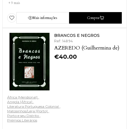
+ 9 mais
Mais informações
Comprar
BRANCOS E NEGROS
Ref: 14894
AZEREDO (Guilhermina de)
€
40.00
África [Meridional]
Angola [África]
Literatura Portuguesa Colonial
Matosinhos/Leça [Porto]
Porto e seu Distrito
Prémios Literários