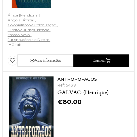
África [Meridional]
Angola [África]
Colonialismo e Colonização
Direito e Jurisprudência
Estado Novo
Jurisprudência e Direito
+ 2 mais
Mais informações
Comprar
ANTROPOFAGOS
Ref: 5438
GALVAO (Henrique)
€
80.00