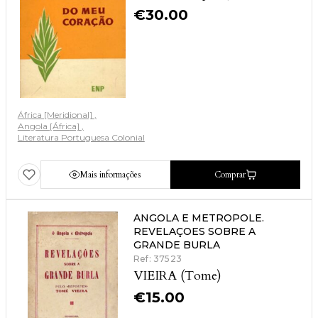
€
30.00
África [Meridional]
Angola [África]
Literatura Portuguesa Colonial
Mais informações
Comprar
ANGOLA E METROPOLE.
REVELAÇOES SOBRE A
GRANDE BURLA
Ref: 37523
VIEIRA (Tome)
€
15.00