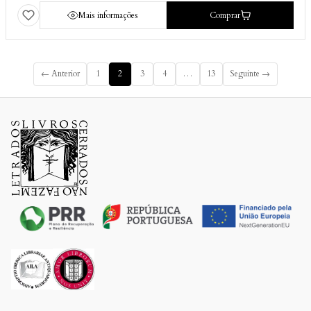
Mais informações
Comprar
← Anterior
1
2
3
4
…
13
Seguinte →