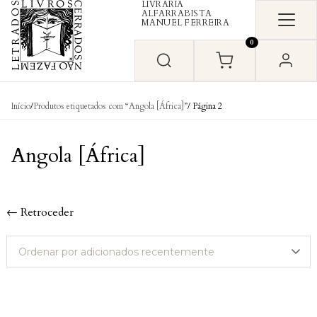
LIVRARIA
Skip to content
ALFARRABISTA
MANUEL FERREIRA
0
Início
/
Produtos etiquetados com “Angola [África]”
/ Página 2
Angola [África]
← Retroceder