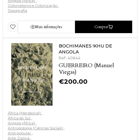
Angola [África]
Colonialismo e Colonização
Topografia
Mais informações
Comprar
BOCHIMANES !KHU DE
ANGOLA
Ref: 40644
GUERREIRO (Manuel
Viegas)
€
200.00
África [Meridional]
África do Sul
Angola [África]
Antropologia [Ciências Sociais]
Arte popular
Arte: Dança