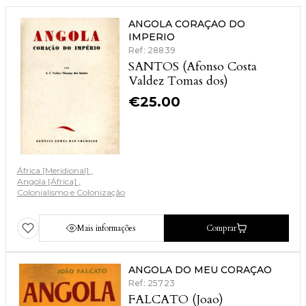
ANGOLA CORAÇAO DO
IMPERIO
Ref: 28839
SANTOS (Afonso Costa
Valdez Tomas dos)
€
25.00
África [Meridional]
Angola [África]
Colonialismo e Colonização
Mais informações
Comprar
ANGOLA DO MEU CORAÇAO
Ref: 25723
FALCATO (Joao)