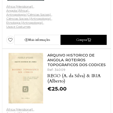
África [Meridional]
Angola [África]
Antropologia [Ciências Sociais]
Ciências Sociais [Antropologia]
Etnologia [Antropologia]
Usos e Costumes
Mais informações
Comprar
ARQUIVO HISTORICO DE
ANGOLA. ROTEIROS
TOPOGRAFICOS DOS CODICES
Ref: 34009
REGO (A. da Silva) & IRIA
(Alberto)
€
25.00
África [Meridional]