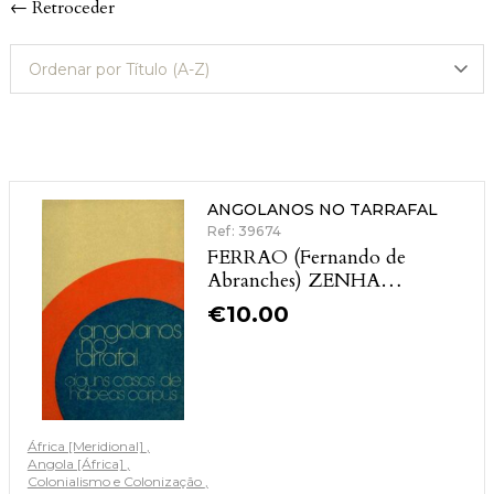
← Retroceder
ANGOLANOS NO TARRAFAL
Ref: 39674
FERRAO (Fernando de
Abranches) ZENHA
(Francisco Salgado)
€
10.00
BAPTISTA (Levy) CARLOS
(Manuel João de Palma)
África [Meridional]
Angola [África]
Colonialismo e Colonização