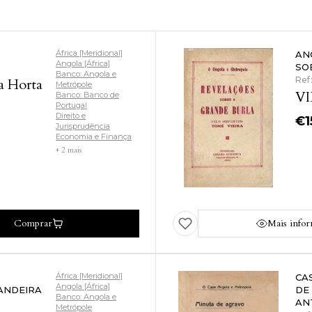
África [Meridional]
AN
Angola [África]
SO
Banco: Angola e
Ref
a Horta
Metrópole
VI
Banco: Banco de
Portugal
Direito e
€
1
Jurisprudência
Economia e Finança
+ 2 mais
Comprar
Mais info
África [Meridional]
CA
Angola [África]
ANDEIRA
DE
Banco: Angola e
AN
Metrópole