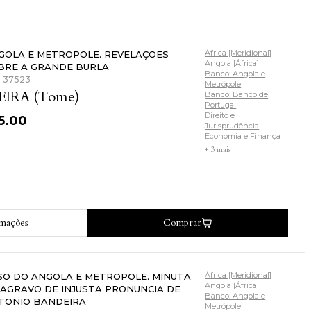
África [Meridional]
GOLA E METROPOLE. REVELAÇOES
Angola [África]
BRE A GRANDE BURLA
Banco: Angola e
: 37523
Metrópole
EIRA (Tome)
Banco: Banco de
Portugal
Direito e
5.00
Jurisprudência
Economia e Finança
+ 3 mais
rmações
Comprar
África [Meridional]
SO DO ANGOLA E METROPOLE. MINUTA
Angola [África]
 AGRAVO DE INJUSTA PRONUNCIA DE
Banco: Angola e
TONIO BANDEIRA
Metrópole