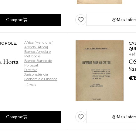
(R
de
Comprar
Mais info
África [Meridional]
ROPOLE.
CA
Angola [África]
QU
Banco: Angola e
Ref
Metrópole
a Horta
OS
Banco: Banco de
Portugal
Sa
Direito e
Jurisprudência
€
1
Economia e Finança
+ 2 mais
Comprar
Mais info