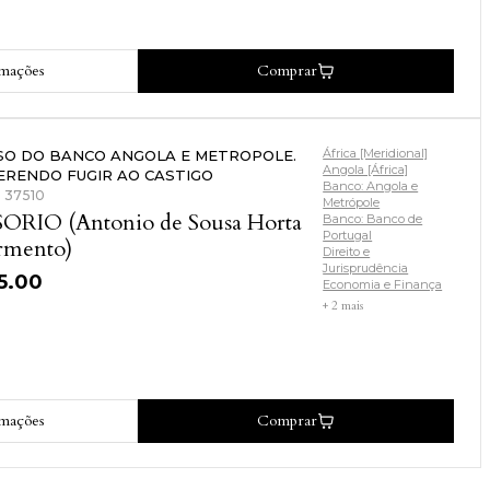
odrigues da) & SEVES (Antonio
) & PEREIRA (Manuel Colares)
rmações
Comprar
África [Meridional]
SO DO BANCO ANGOLA E METROPOLE.
Angola [África]
ERENDO FUGIR AO CASTIGO
Banco: Angola e
: 37510
Metrópole
ORIO (Antonio de Sousa Horta
Banco: Banco de
Portugal
rmento)
Direito e
Jurisprudência
5.00
Economia e Finança
+ 2 mais
rmações
Comprar