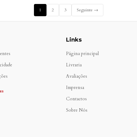
1
2
3
Seguinte →
Links
entes
Página principal
acidade
Livraria
ções
Avaliações
Imprensa
Contactos
Sobre Nós