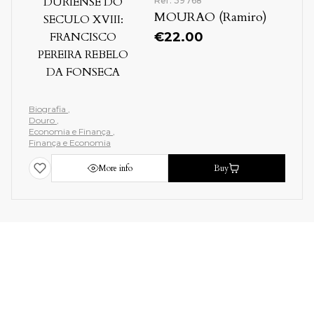
Ref: 39768
FRANCISCO
MOURAO (Ramiro)
PEREIRA REBELO
DA FONSECA
€
22.00
Biografia
Douro
Economia e Finança
Finança e Economia
More info
Buy