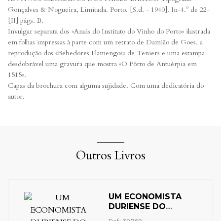
Gonçalves & Nogueira, Limitada. Porto. [S.d. - 1940]. In-4.º de 22-
[II] págs. B.
Invulgar separata dos «Anais do Instituto do Vinho do Porto» ilustrada
em folhas impressas à parte com um retrato de Damião de Goes, a
reprodução dos «Bebedores Flamengos» de Teniers e uma estampa
desdobrável uma gravura que mostra «O Pôrto de Antuérpia em
1515».
Capas da brochura com alguma sujidade. Com uma dedicatória do
autor.
Outros Livros
UM ECONOMISTA
DURIENSE DO
SECULO XVIII: