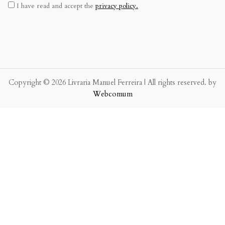
I have read and accept the
privacy policy.
Copyright © 2026 Livraria Manuel Ferreira | All rights reserved. by
Webcomum
P.f. envie-nos a sua mensagem.
Enviaremos a nossa resposta o mais breve possível.
×