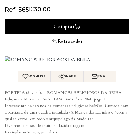
€
|
30.00
Ref: 565
Comprar
Retroceder
WISHLIST
SHARE
EMAIL
PORTELA (Severo).— ROMANCES RELIGIOSOS DA BEIRA.
Edição de Maranus. Pôrto. 1929. In-16.º de 78-II págs. B.
Interessante colectânea de romances religiosos beirãos, ilustrada com
a partitura de uma quadra intitulada «A Música das Lapinhas», "com a
qual se entôa, em todo o arquipélago da Madeira".
Livrinho curioso, de muito reduzida tiragem.
Exemplar estimado, por abrir.