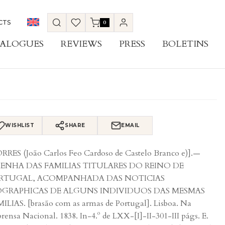
CTS
0
ALOGUES
REVIEWS
PRESS
BOLETINS
WISHLIST
SHARE
EMAIL
RRES (João Carlos Feo Cardoso de Castelo Branco e)].—
SENHA DAS FAMILIAS TITULARES DO REINO DE
RTUGAL, ACOMPANHADA DAS NOTICIAS
OGRAPHICAS DE ALGUNS INDIVIDUOS DAS MESMAS
ILIAS. [brasão com as armas de Portugal]. Lisboa. Na
rensa Nacional. 1838. In-4.º de LXX-[I]-II-301-III págs. E.