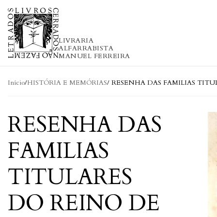
Skip to content
LIVRARIA
ALFARRABISTA
MANUEL FERREIRA
Início
/
HISTÓRIA E MEMÓRIAS
/ RESENHA DAS FAMILIAS TIT
RESENHA DAS
FAMILIAS
TITULARES
DO REINO DE