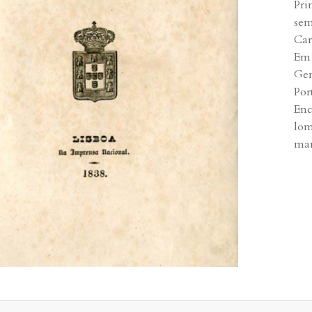
Pri
sem
Car
Em 
Gen
Por
Enc
lom
mar