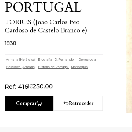
PORTUGAL
TORRES (Joao Carlos Feo
Cardoso de Castelo Branco e)
1838
Armaria [Heráldica]
Biografia
D. Fernando II
Genealogia
Heráldica [Armaria]
História de Portugal
Monarquia
|
€
250.00
Ref: 416
Retroceder
Comprar