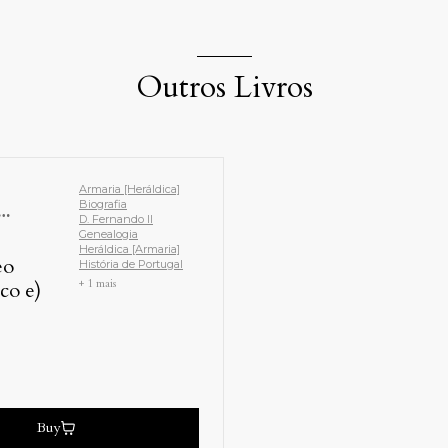
Outros Livros
Armaria [Heráldica]
Biografia
D. Fernando II
Genealogia
Heráldica [Armaria]
eo
História de Portugal
+ 1 mais
co e)
Buy