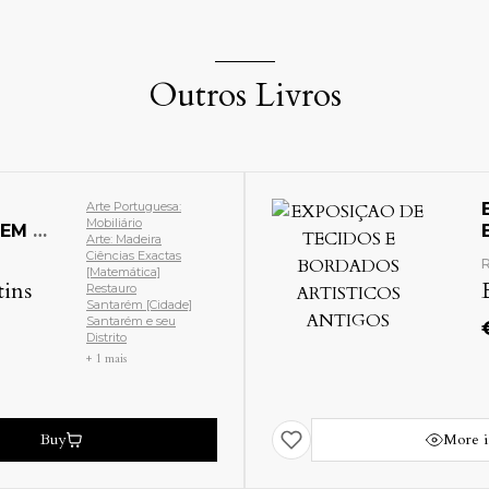
Outros Livros
Arte Portuguesa:
Mobiliário
EM O
Arte: Madeira
Ciências Exactas
R
[Matemática]
ins
Restauro
Santarém [Cidade]
Santarém e seu
Distrito
+ 1 mais
Buy
More i