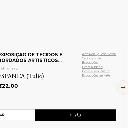
EXPOSIÇAO DE TECIDOS E
Arte Portuguesa: Têxtil
Catálogos de
BORDADOS ARTISTICOS
Exposições
ANTIGOS
Évora [Cidade]
ef: 36032
Évora e seu Distrito
ESPANCA (Tulio)
Exposições de Arte
€
22.00
nfo
Buy