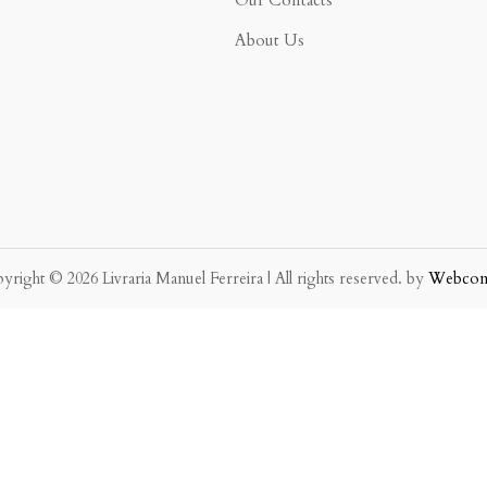
Our Contacts
About Us
yright © 2026 Livraria Manuel Ferreira | All rights reserved. by
Webco
eve possível.