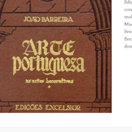
Edi
cor
mob
Mac
Ern
Enc
dou