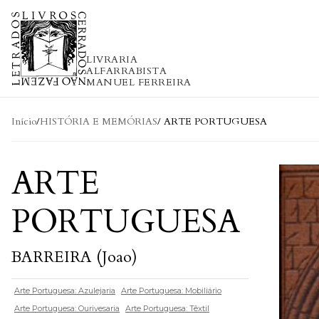
Skip to content
LIVRARIA
ALFARRABISTA
MANUEL FERREIRA
Início
/
HISTÓRIA E MEMÓRIAS
/ ARTE PORTUGUESA
ARTE
PORTUGUESA
BARREIRA (Joao)
Arte Portuguesa: Azulejaria
Arte Portuguesa: Mobiliário
Arte Portuguesa: Ourivesaria
Arte Portuguesa: Têxtil