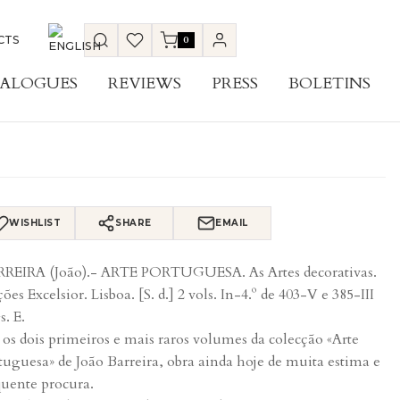
CTS
0
ALOGUES
REVIEWS
PRESS
BOLETINS
WISHLIST
SHARE
EMAIL
REIRA (João).- ARTE PORTUGUESA. As Artes decorativas.
ções Excelsior. Lisboa. [S. d.] 2 vols. In-4.º de 403-V e 385-III
s. E.
 os dois primeiros e mais raros volumes da colecção «Arte
tuguesa» de João Barreira, obra ainda hoje de muita estima e
quente procura.