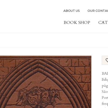
ABOUT US
OUR CONTA
BOOK SHOP
CAT
BAR
Edi
pág
São
Por
fre