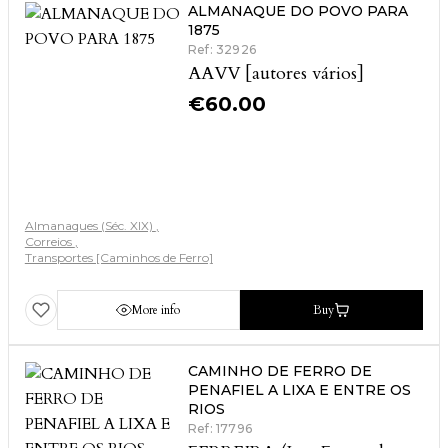
ALMANAQUE DO POVO PARA
1875
Ref: 32926
AAVV [autores vários]
€
60.00
Almanaques (Séc. XIX)
Correios
Transportes [Caminhos de Ferro]
More info
Buy
CAMINHO DE FERRO DE
PENAFIEL A LIXA E ENTRE OS
RIOS
Ref: 17796