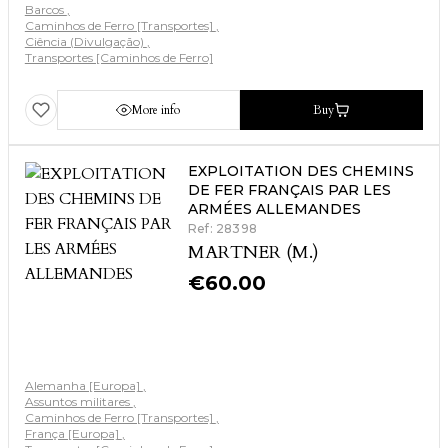
Barcos
Caminhos de Ferro [Transportes]
Ciência (Divulgação)
Transportes [Caminhos de Ferro]
More info
Buy
EXPLOITATION DES CHEMINS
DE FER FRANÇAIS PAR LES
ARMÉES ALLEMANDES
Ref: 28398
MARTNER (M.)
€
60.00
Alemanha [Europa]
Assuntos militares
Caminhos de Ferro [Transportes]
França [Europa]