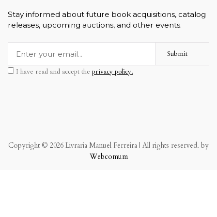
Stay informed about future book acquisitions, catalog
releases, upcoming auctions, and other events.
Submit
I have read and accept the
privacy policy.
Copyright © 2026 Livraria Manuel Ferreira | All rights reserved. by
Webcomum
P.f. envie-nos a sua mensagem.
Enviaremos a nossa resposta o mais breve possível.
×