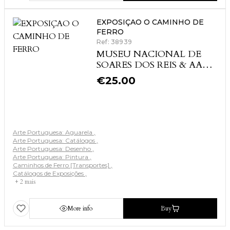
EXPOSIÇAO O CAMINHO DE
FERRO
Ref: 38939
MUSEU NACIONAL DE
SOARES DOS REIS & AAVV
[autores vários]
€
25.00
Arte Portuguesa: Aguarela
Arte Portuguesa: Catálogos
Arte Portuguesa: Desenho
Arte Portuguesa: Pintura
Caminhos de Ferro [Transportes]
Catálogos de Exposições
+ 2 mais
More info
Buy