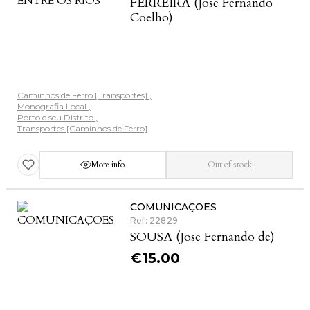
FERREIRA (Jose Fernando
Coelho)
Caminhos de Ferro [Transportes]
Monografia Local
Porto e seu Distrito
Transportes [Caminhos de Ferro]
More info
Out of stock
COMUNICAÇOES
Ref: 22829
SOUSA (Jose Fernando de)
€
15.00