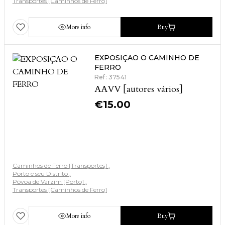
Transportes [Caminhos de Ferro]
More info
Buy
EXPOSIÇAO O CAMINHO DE
FERRO
Ref: 37541
AAVV [autores vários]
€
15.00
Caminhos de Ferro [Transportes]
Porto e seu Distrito
Póvoa de Varzim [Porto]
Transportes [Caminhos de Ferro]
More info
Buy