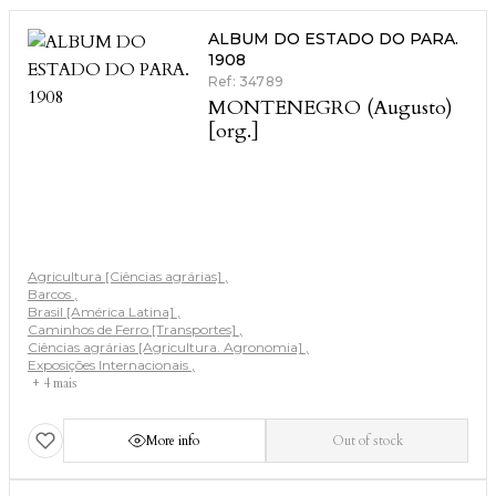
ALBUM DO ESTADO DO PARA.
1908
Ref: 34789
MONTENEGRO (Augusto)
[org.]
Agricultura [Ciências agrárias]
Barcos
Brasil [América Latina]
Caminhos de Ferro [Transportes]
Ciências agrárias [Agricultura. Agronomia]
Exposições Internacionais
+ 4 mais
More info
Out of stock