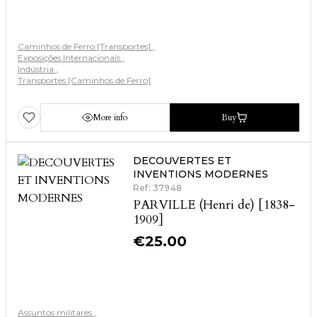
Caminhos de Ferro [Transportes]
Exposições Internacionais
Indústria
Transportes [Caminhos de Ferro]
More info
Buy
DECOUVERTES ET
INVENTIONS MODERNES
Ref: 37948
PARVILLE (Henri de) [1838-
1909]
€
25.00
Assuntos militares