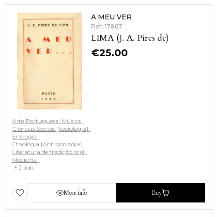
A MEU VER
Ref: 17867
LIMA (J. A. Pires de)
€
25.00
Arte Portuguesa: Música
Ciências Sociais [Sociologia]
Enologia
Etnologia [Antropologia]
Literatura de tradição oral
Medicina
+ 2 mais
More info
Buy