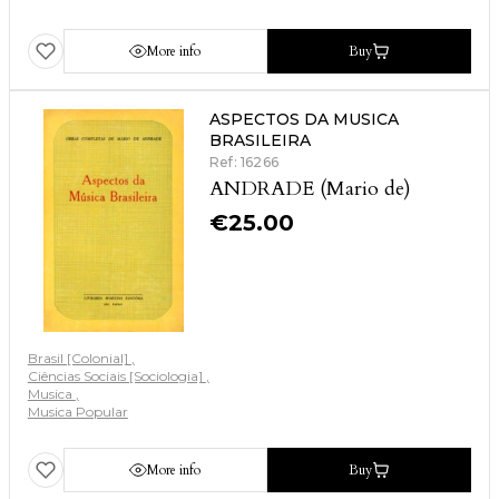
More info
Buy
ASPECTOS DA MUSICA
BRASILEIRA
Ref: 16266
ANDRADE (Mario de)
€
25.00
Brasil [Colonial]
Ciências Sociais [Sociologia]
Musica
Musica Popular
More info
Buy