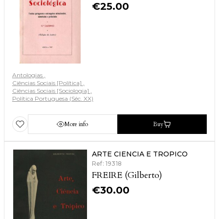
€
25.00
Antologias
Ciências Sociais [Política]
Ciências Sociais [Sociologia]
Política Portuguesa (Séc. XX)
More info
Buy
ARTE CIENCIA E TROPICO
Ref: 19318
FREIRE (Gilberto)
€
30.00