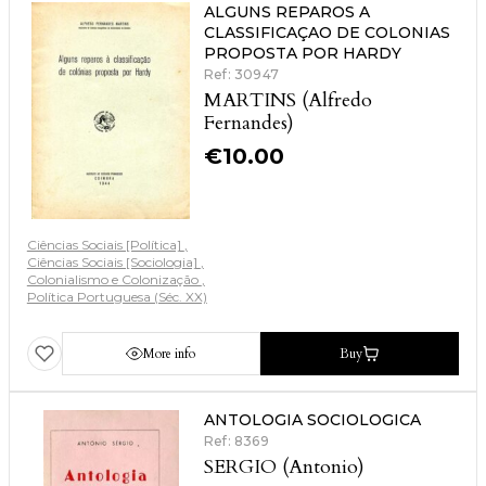
ALGUNS REPAROS A
CLASSIFICAÇAO DE COLONIAS
PROPOSTA POR HARDY
Ref: 30947
MARTINS (Alfredo
Fernandes)
€
10.00
Ciências Sociais [Política]
Ciências Sociais [Sociologia]
Colonialismo e Colonização
Política Portuguesa (Séc. XX)
More info
Buy
ANTOLOGIA SOCIOLOGICA
Ref: 8369
SERGIO (Antonio)