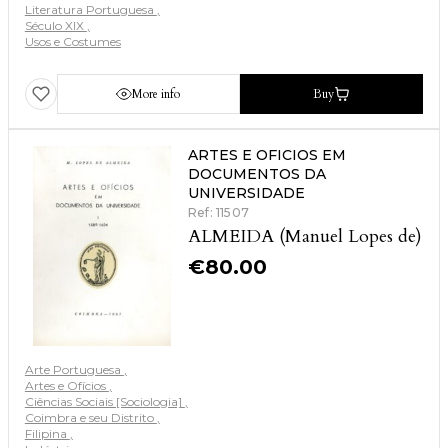
Literatura Portuguesa
Século XIX
Usos e Costumes
More info
Buy
ARTES E OFICIOS EM
DOCUMENTOS DA
UNIVERSIDADE
Ref: 11507
ALMEIDA (Manuel Lopes de)
€
80.00
Arte Portuguesa
Artes e Ofícios
Ciências Sociais [Sociologia]
Coimbra e seu Distrito
Filipina