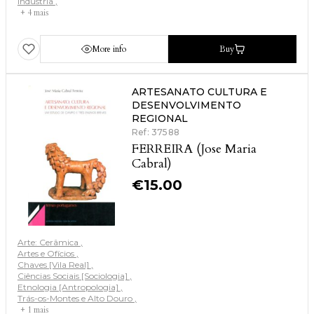
Indústria
+ 4 mais
More info
Buy
ARTESANATO CULTURA E
DESENVOLVIMENTO
REGIONAL
Ref: 37588
FERREIRA (Jose Maria
Cabral)
€
15.00
Arte: Cerâmica
Artes e Ofícios
Chaves [Vila Real]
Ciências Sociais [Sociologia]
Etnologia [Antropologia]
Trás-os-Montes e Alto Douro
+ 1 mais