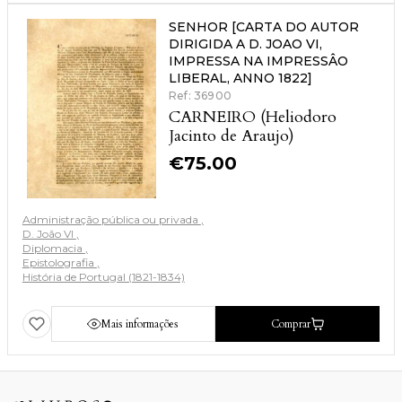
SENHOR [CARTA DO AUTOR
DIRIGIDA A D. JOAO VI,
IMPRESSA NA IMPRESSÂO
LIBERAL, ANNO 1822]
Ref: 36900
CARNEIRO (Heliodoro
Jacinto de Araujo)
€
75.00
Administração pública ou privada
D. João VI
Diplomacia
Epistolografia
História de Portugal (1821-1834)
Mais informações
Comprar