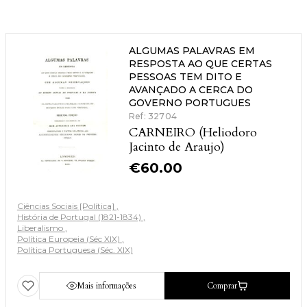
ALGUMAS PALAVRAS EM
RESPOSTA AO QUE CERTAS
PESSOAS TEM DITO E
AVANÇADO A CERCA DO
GOVERNO PORTUGUES
Ref: 32704
CARNEIRO (Heliodoro
Jacinto de Araujo)
€
60.00
Ciências Sociais [Política]
História de Portugal (1821-1834)
Liberalismo
Política Europeia (Séc XIX)
Política Portuguesa (Séc. XIX)
Mais informações
Comprar