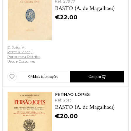
Ref: 27977
BASTO (A. de Magalhaes)
€
22.00
D. João IV
Porto [Cidade]
Porto e seu Distrito
Usos e Costumes
Mais informações
Comprar
FERNAO LOPES
Ref: 2313
BASTO (A. de Magalhaes)
€
20.00