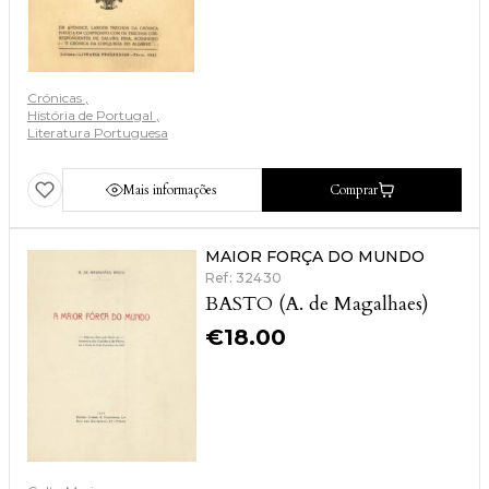
Crónicas
História de Portugal
Literatura Portuguesa
Mais informações
Comprar
MAIOR FORÇA DO MUNDO
Ref: 32430
BASTO (A. de Magalhaes)
€
18.00