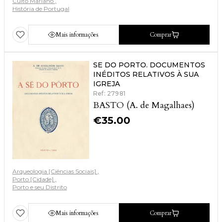
Culto Mariano
História de Portugal
Mais informações
Comprar
SE DO PORTO. DOCUMENTOS
INÉDITOS RELATIVOS À SUA
IGREJA
Ref: 27981
BASTO (A. de Magalhaes)
€
35.00
Arqueologia [Ciências Sociais]
Porto [Cidade]
Porto e seu Distrito
Mais informações
Comprar