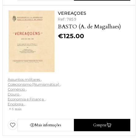
VEREAÇOES
Ref: 7859
BASTO (A. de Magalhaes)
€
125.00
Assuntos militares
Colecionismo [Numismática]
Comércio
Douro
Economia e Finança
Enologia
+ 6 mais
Mais informações
Comprar