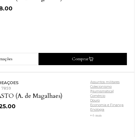
18.00
rmações
Comprar
Assuntos militares
REAÇOES
Colecionismo
: 7859
[Numismática]
STO (A. de Magalhaes)
Comércio
Douro
Economia e Finança
125.00
Enologia
+ 6 mais