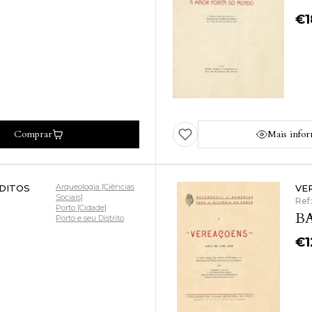
€
Comprar
Mais info
Arqueologia [Ciências
DITOS
VE
Sociais]
Ref
Porto [Cidade]
BA
Porto e seu Distrito
€