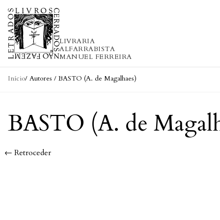
Skip to content
LIVRARIA
ALFARRABISTA
MANUEL FERREIRA
Início
/ Autores / BASTO (A. de Magalhaes)
BASTO (A. de Magalh
← Retroceder