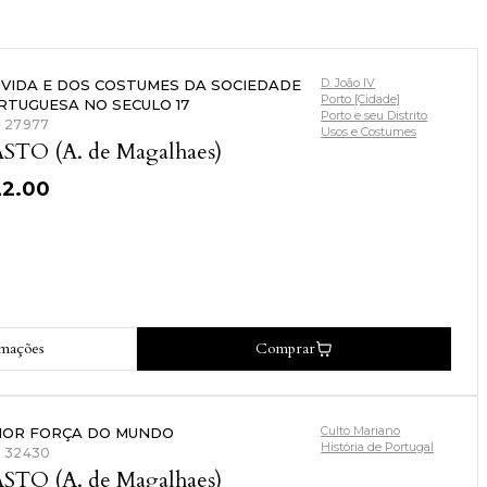
D. João IV
 VIDA E DOS COSTUMES DA SOCIEDADE
Porto [Cidade]
RTUGUESA NO SECULO 17
Porto e seu Distrito
: 27977
Usos e Costumes
STO (A. de Magalhaes)
22.00
rmações
Comprar
Culto Mariano
IOR FORÇA DO MUNDO
História de Portugal
: 32430
STO (A. de Magalhaes)