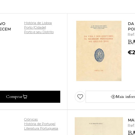
História de Lisboa
VO
DA
Porto [Cidade]
NECEM
PO
Porto e seu Distrito
Ref
BA
€
Comprar
Mais info
Crónicas
MA
História de Portugal
Ref
Literatura Portuguesa
BA