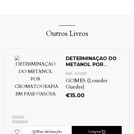
Outros Livros
DETERMINAÇAO DO
METANOL POR
CROMATOGRAFIA
Ref: 40063
EM FASE GASOSA
GOMES (Lourdes
Guedes)
€
15.00
Douro
Enologia
Mais informações
Comprar