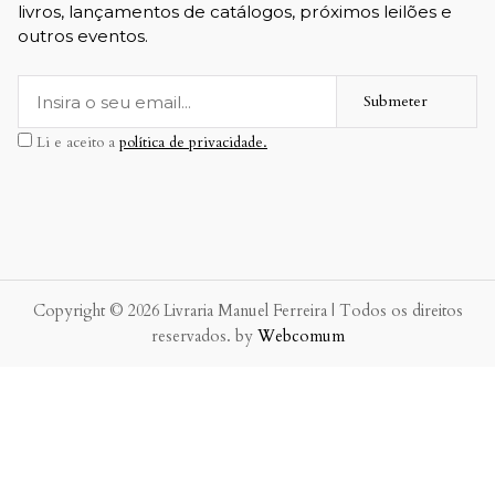
livros, lançamentos de catálogos, próximos leilões e
outros eventos.
Submeter
Li e aceito a
política de privacidade.
Copyright © 2026 Livraria Manuel Ferreira | Todos os direitos
reservados. by
Webcomum
P.f. envie-nos a sua mensagem.
Enviaremos a nossa resposta o mais breve possível.
×