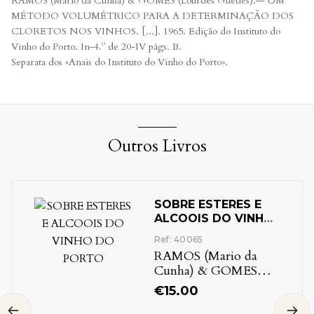
RAMOS (Mário da Cunha) & GOMES (Lourdes Guedes).— UM
MÉTODO VOLUMÉTRICO PARA A DETERMINAÇÃO DOS
CLORETOS NOS VINHOS. [...]. 1965. Edição do Instituto do
Vinho do Porto. In-4.º de 20-IV págs. B.
Separata dos «Anais do Instituto do Vinho do Porto».
Outros Livros
SOBRE ESTERES E
ALCOOIS DO VINHO
DO PORTO
Ref: 40065
RAMOS (Mario da
Cunha) & GOMES
(Lourdes Guedes)
€
15.00